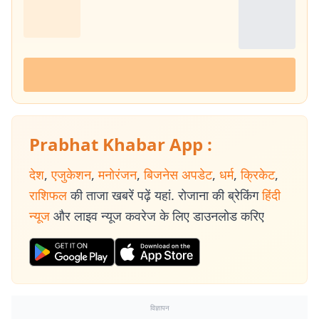
Prabhat Khabar App :
देश
,
एजुकेशन
,
मनोरंजन
,
बिजनेस अपडेट
,
धर्म
,
क्रिकेट
,
राशिफल
की ताजा खबरें पढ़ें यहां. रोजाना की ब्रेकिंग
हिंदी
न्यूज
और लाइव न्यूज कवरेज के लिए डाउनलोड करिए
विज्ञापन