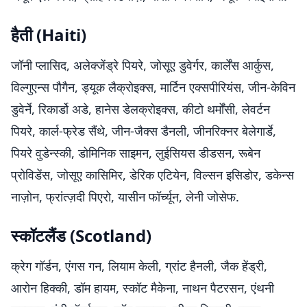
हैती (Haiti)
जॉनी प्लासिद, अलेक्जेंड्रे पियरे, जोसूए डुवेर्गर, कार्लेंस आर्कुस,
विल्गुएन्स पौगैन, ड्यूक लैक्रोइक्स, मार्टिन एक्सपीरियंस, जीन-केविन
डुवेर्ने, रिकार्डो अडे, हानेस डेलक्रोइक्स, कीटो थर्मोंसी, लेवर्टन
पियरे, कार्ल-फ्रेड सैंथे, जीन-जैक्स डैनली, जीनरिक्नर बेलेगार्डे,
पियरे वुडेन्स्की, डोमिनिक साइमन, लुईसियस डीडसन, रूबेन
प्रोविडेंस, जोसूए कासिमिर, डेरिक एटियेन, विल्सन इसिडोर, डकेन्स
नाज़ोन, फ्रांत्ज़दी पिएरो, यासीन फॉर्च्यून, लेनी जोसेफ.
स्कॉटलैंड (Scotland)
क्रेग गॉर्डन, एंगस गन, लियाम केली, ग्रांट हैनली, जैक हेंड्री,
आरोन हिक्की, डॉम हायम, स्कॉट मैकेना, नाथन पैटरसन, एंथनी