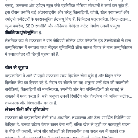
ग्रुप), जनसत्ता और एपीएन न्यूज जैसे प्रतिष्ठित मीडिया संस्थानों में कार्य कर चुके हैं.
इस दौरान उन्होंने कई अंतरराष्ट्रीय और घरेलू खिलाड़ियों, कोचों, खेल प्रशासकों और
स्पोर्ट्स कमेंटेटरों के एक्सक्लूसिव इंटरव्यू किए हैं. डिजिटल पत्रकारिता, रियल-टाइम
न्यूज कवरेज, SEO रणनीति और ऑडियंस-केंद्रित कंटेंट निर्माण उनकी प्रमुख
शैक्षणिक पृष्ठभूमि
कार्यक्षमताओं में शामिल हैं.
शैक्षणिक रूप से उज्जवल ने संत जेवियर्स कॉलेज ऑफ मैनेजमेंट एंड टेक्नोलॉजी से मास
कम्युनिकेशन में स्नातक तथा सेंट्रल यूनिवर्सिटी ऑफ साउथ बिहार से मास कम्युनिकेशन
में स्नातकोत्तर की डिग्री प्राप्त की है.
खेल से जुड़ाव
पत्रकारिता में आने से पहले उज्जवल स्वयं क्रिकेट खेल चुके हैं और बिहार स्टेट
क्रिकेट कैंप का हिस्सा रहे हैं. मैदान पर खेलने का यह अनुभव उन्हें खेल की तकनीकी
बारीकियों, खिलाड़ियों की मानसिकता, रणनीति और मैच परिस्थितियों को गहराई से
समझने में मदद करता है. यही अनुभव उनकी रिपोर्टिंग और विश्लेषण को अधिक सटीक,
तथ्यपरक और विश्वसनीय बनाता है.
लेखन शैली और दृष्टिकोण
उज्जवल की पत्रकारिता शैली शोध-आधारित, तथ्यपरक और डेटा-समर्थित रिपोर्टिंग पर
केंद्रित है. उनका उद्देश्य केवल खबर देना नहीं, बल्कि खेल से जुड़ी हर महत्वपूर्ण घटना
के पीछे की कहानी, संदर्भ और आंकड़ों को विश्वसनीय तथा सरल रूप में पाठकों तक
पहुंचाना है. खेल पत्रकारिता में उनकी पहचान गहन रिसर्च, सटीक विश्लेषण,