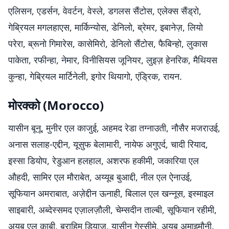
एलिसन, एडर्सन, वेवर्टन, वेस्ले, डगलस सैंटोस, एलेक्स सैंड्रो,
गेब्रियल मगलहाएस, मार्किन्योस, डेनिलो, ब्रेमर, इबानेज़, लियो
परेरा, ब्रूनो गिमारेस, कासेमिरो, डेनिलो सैंटोस, फैबिन्हो, लुकास
पाकेता, रफीन्हा, नेमार, विनीसियस जूनियर, लुइज़ हेनरिक, मैथियस
कुन्हा, गेब्रियल मार्टिनेली, इगोर थियागो, एंड्रिक, रायन.
मोरक्को (Morocco)
यासीन बूनू, मुनीर एल काजुई, अहमद रेडा तग्नाउती, नौसैर मजराउई,
अनास सलाह-एद्दीन, यूसुफ बेलामारी, नायेफ अगुएर्द, चादी रियाद,
इस्सा डियोप, रेडुआन हलहाल, अशरफ हकीमी, जकारिया एल
औहदी, सामिर एल मौराबेत, अय्यूब बुआद्दी, नील एल ऐनाउई,
सूफियान अमराबात, अज़ेद्दीन ऊनाही, बिलाल एल खन्नूस, इस्माइल
साइबारी, अब्देस्समद एज़ालज़ौली, चेम्सदीन ताल्बी, सूफियान रहीमी,
अयूब एल काबी, ब्राहिम डियाज़, यासीन गेस्सीमे, अयूब अमाइमौनी.