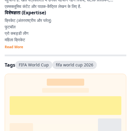
एक्सक्लूसिव कंटेंट और पाठक-केंद्रित लेखन के लिए है.
विशेषज्ञता (Expertise)
क्रिकेट (अंतरराष्ट्रीय और घरेलू)
फुटबॉल
प्रो कबड्डी लीग
महिला क्रिकेट
IPL, रणजी ट्रॉफी, JPL एवं अन्य घरेलू टूर्नामेंट
Read More
डेटा-आधारित खेल विश्लेषण
एक्सप्लेनर एवं फीचर स्टोरी
Tags
FIFA World Cup
fifa world cup 2026
SEO-आधारित डिजिटल कंटेंट
स्पोर्ट्स कंटेंट प्लानिंग
एक्सक्लूसिव इंटरव्यू
रिकॉर्ड्स, आंकड़े एवं रिसर्च आधारित रिपोर्टिंग
लाइव स्पोर्ट्स कवरेज एवं डिजिटल ऑडियंस रणनीति