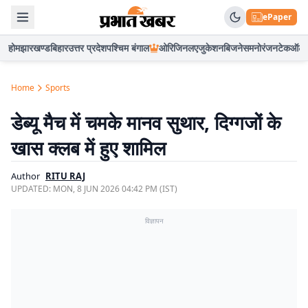
ePaper
होम
झारखण्ड
बिहार
उत्तर प्रदेश
पश्चिम बंगाल
ओरिजिनल
एजुकेशन
बिजनेस
मनोरंजन
टेक
ऑटो
Home
Sports
डेब्यू मैच में चमके मानव सुथार, दिग्गजों के
खास क्लब में हुए शामिल
Author
RITU RAJ
UPDATED:
MON, 8 JUN 2026 04:42 PM (IST)
विज्ञापन