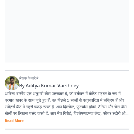
लेखक के बारे में
By
Aditya Kumar Varshney
आदित्य वार्ष्णेय एक अनुभवी खेल पत्रकार हैं, जो वर्तमान में कंटेंट राइटर के रूप में
प्रभात खबर के साथ जुड़े हुए हैं. वह पिछले 5 सालों से पत्रकारिता में सक्रिय हैं और
स्पोर्ट्स बीट में गहरी पकड़ रखते हैं. आप क्रिकेट, फुटबॉल हॉकी, टेनिस और चेस जैसे
खेलों पर लिखना पसंद करते हैं. आप मैच रिपोर्ट, विश्लेषणात्मक लेख, फीचर स्टोरी और
एक्सप्लेनर आधारित कंटेंट तैयार करते हैं. आपने प्रभात खबर से पहले भारत समाचार में
Read More
असिस्टेंट प्रोड्यूसर (आउटपुट विभाग) के रूप में काम किया है, वहीं स्टार स्पोर्ट्स में
असिस्टेंट प्रोड्यूसर (क्रिकेट, हिंदी फीड) के तौर पर भी काम कर चुके हैं. आपके पास