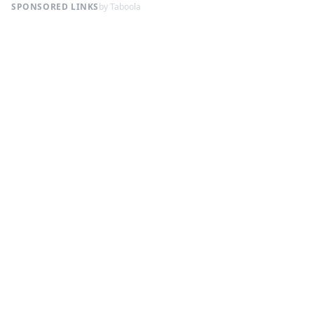
SPONSORED LINKS
by Taboola