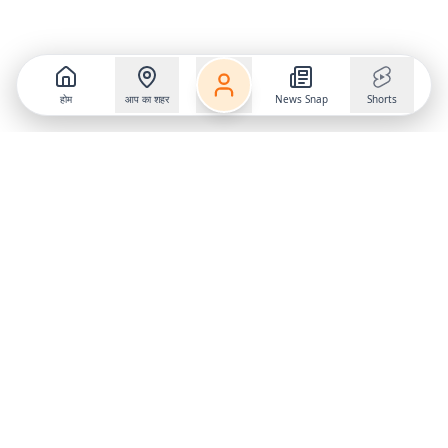
होम
आप का शहर
News Snap
Shorts
Follow us on
X
Download Mobile App
State
›
Jharkhand
›