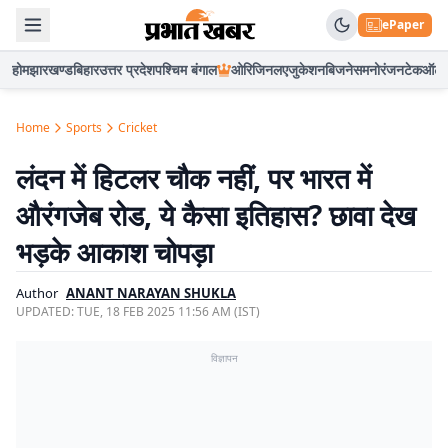
ePaper
होम
झारखण्ड
बिहार
उत्तर प्रदेश
पश्चिम बंगाल
ओरिजिनल
एजुकेशन
बिजनेस
मनोरंजन
टेक
ऑटो
Home
Sports
Cricket
लंदन में हिटलर चौक नहीं, पर भारत में
औरंगजेब रोड, ये कैसा इतिहास? छावा देख
भड़के आकाश चोपड़ा
Author
ANANT NARAYAN SHUKLA
UPDATED:
TUE, 18 FEB 2025 11:56 AM (IST)
विज्ञापन