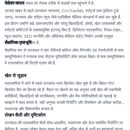
पेशेवर सफर
खेल विषयों को सरल एवं रोचक तरीके से पाठकों तक पहुंचाने में है.
प्रभात खबर से पहले उज्जवल नवभारत, CricTracker, स्पोर्ट्स तक (इंडिया टुडे
ग्रुप), जनसत्ता और एपीएन न्यूज जैसे प्रतिष्ठित मीडिया संस्थानों में कार्य कर चुके हैं.
इस दौरान उन्होंने कई अंतरराष्ट्रीय और घरेलू खिलाड़ियों, कोचों, खेल प्रशासकों और
स्पोर्ट्स कमेंटेटरों के एक्सक्लूसिव इंटरव्यू किए हैं. डिजिटल पत्रकारिता, रियल-टाइम
न्यूज कवरेज, SEO रणनीति और ऑडियंस-केंद्रित कंटेंट निर्माण उनकी प्रमुख
शैक्षणिक पृष्ठभूमि
कार्यक्षमताओं में शामिल हैं.
शैक्षणिक रूप से उज्जवल ने संत जेवियर्स कॉलेज ऑफ मैनेजमेंट एंड टेक्नोलॉजी से मास
कम्युनिकेशन में स्नातक तथा सेंट्रल यूनिवर्सिटी ऑफ साउथ बिहार से मास कम्युनिकेशन
में स्नातकोत्तर की डिग्री प्राप्त की है.
खेल से जुड़ाव
पत्रकारिता में आने से पहले उज्जवल स्वयं क्रिकेट खेल चुके हैं और बिहार स्टेट
क्रिकेट कैंप का हिस्सा रहे हैं. मैदान पर खेलने का यह अनुभव उन्हें खेल की तकनीकी
बारीकियों, खिलाड़ियों की मानसिकता, रणनीति और मैच परिस्थितियों को गहराई से
समझने में मदद करता है. यही अनुभव उनकी रिपोर्टिंग और विश्लेषण को अधिक सटीक,
तथ्यपरक और विश्वसनीय बनाता है.
लेखन शैली और दृष्टिकोण
उज्जवल की पत्रकारिता शैली शोध-आधारित, तथ्यपरक और डेटा-समर्थित रिपोर्टिंग पर
केंद्रित है. उनका उद्देश्य केवल खबर देना नहीं, बल्कि खेल से जुड़ी हर महत्वपूर्ण घटना