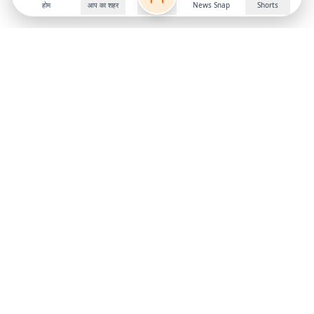
होम
आप का शहर
News Snap
Shorts
Follow us on
X
Download Mobile App
State
›
Jharkhand
›
Hindi News
Gumla News
Bihar News
Dumka News
Delhi News
Ranchi News
Odisha News
Bokaro News