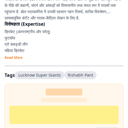
के पीछे की कहानी, संदर्भ और आंकड़ों को विश्वसनीय तथा सरल रूप में पाठकों तक
पहुंचाना है. खेल पत्रकारिता में उनकी पहचान गहन रिसर्च, सटीक विश्लेषण,
एक्सक्लूसिव कंटेंट और पाठक-केंद्रित लेखन के लिए है.
विशेषज्ञता (Expertise)
क्रिकेट (अंतरराष्ट्रीय और घरेलू)
फुटबॉल
प्रो कबड्डी लीग
महिला क्रिकेट
IPL, रणजी ट्रॉफी, JPL एवं अन्य घरेलू टूर्नामेंट
Read More
डेटा-आधारित खेल विश्लेषण
एक्सप्लेनर एवं फीचर स्टोरी
Tags
Lucknow Super Giants
Rishabh Pant‬
SEO-आधारित डिजिटल कंटेंट
स्पोर्ट्स कंटेंट प्लानिंग
एक्सक्लूसिव इंटरव्यू
रिकॉर्ड्स, आंकड़े एवं रिसर्च आधारित रिपोर्टिंग
लाइव स्पोर्ट्स कवरेज एवं डिजिटल ऑडियंस रणनीति