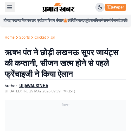
ePaper
होम
झारखण्ड
बिहार
उत्तर प्रदेश
पश्चिम बंगाल
ओरिजिनल
एजुकेशन
बिजनेस
मनोरंजन
टेक
ऑटो
Home
Sports
Cricket
Ipl
ऋषभ पंत ने छोड़ी लखनऊ सुपर जायंट्स
की कप्तानी, सीजन खत्म होने से पहले
फ्रेंचाइजी ने किया ऐलान
Author
UJJAWAL SINHA
UPDATED:
FRI, 29 MAY 2026 09:39 PM (IST)
विज्ञापन