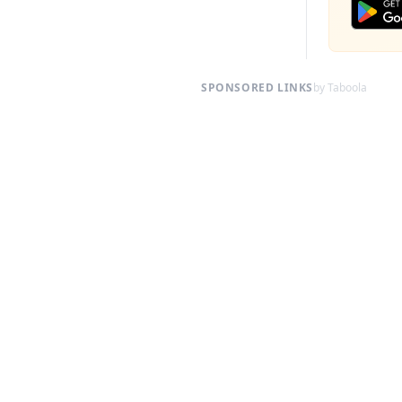
SPONSORED LINKS
by Taboola