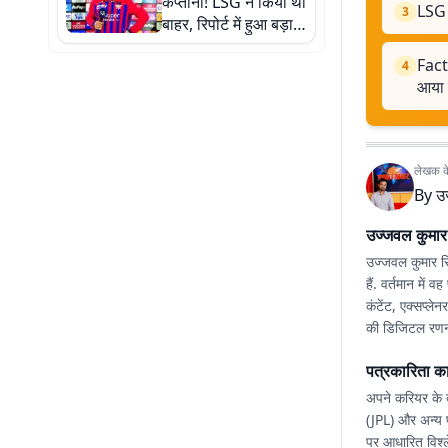
कप्तानी! LSG ने किया था
LSG 
3
बाहर, रिपोर्ट में हुआ बड़ा
खुलासा
Fact 
4
आया 
लेखक के 
By
उ
उज्जवल कुमार स
उज्जवल कुमार सिन
हैं. वर्तमान में
कंटेंट, एक्सप्ले
की डिजिटल रणनीति
पत्रकारिता क
अपने करियर के द
(JPL) और अन्य प
पर आधारित विश्ल