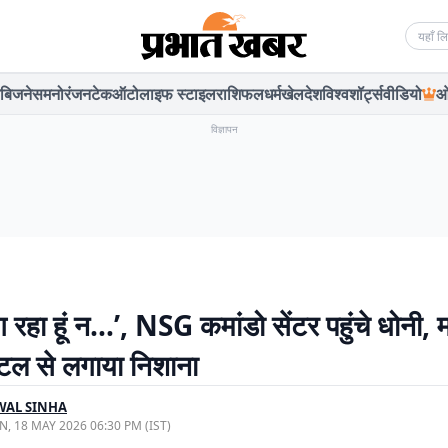
Searc
बिजनेस
मनोरंजन
टेक
ऑटो
लाइफ स्टाइल
राशिफल
धर्म
खेल
देश
विश्व
शॉर्ट्स
वीडियो
ओ
विज्ञापन
 रहा हूं न…’, NSG कमांडो सेंटर पहुंचे धोनी
टल से लगाया निशाना
WAL SINHA
, 18 MAY 2026 06:30 PM (IST)