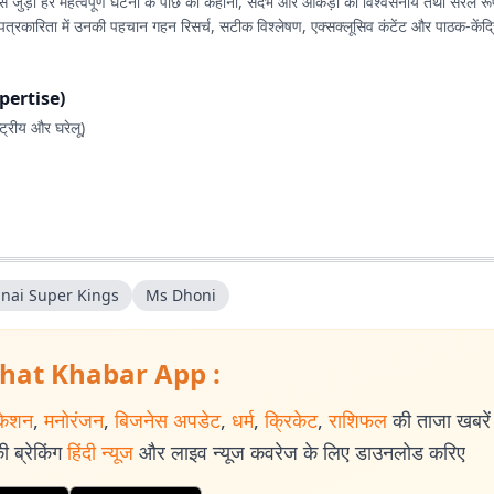
से जुड़ी हर महत्वपूर्ण घटना के पीछे की कहानी, संदर्भ और आंकड़ों को विश्वसनीय तथा सरल रू
ल पत्रकारिता में उनकी पहचान गहन रिसर्च, सटीक विश्लेषण, एक्सक्लूसिव कंटेंट और पाठक-केंद
Expertise)
्ट्रीय और घरेलू)
 JPL एवं अन्य घरेलू टूर्नामेंट
ल विश्लेषण
ीचर स्टोरी
nai Super Kings
Ms Dhoni
जिटल कंटेंट
ानिंग
्यू
hat Khabar App :
 एवं रिसर्च आधारित रिपोर्टिंग
 कवरेज एवं डिजिटल ऑडियंस रणनीति
केशन
,
मनोरंजन
,
बिजनेस अपडेट
,
धर्म
,
क्रिकेट
,
राशिफल
की ताजा खबरें प
 ब्रेकिंग
हिंदी न्यूज
और लाइव न्यूज कवरेज के लिए डाउनलोड करिए