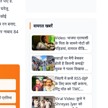
पाए हैं.
 घरेलू
 कोई
9 रन बनाए.
वायरल खबरें
कोर नाबाद 84
Video: भाजपा प्रत्याशी
के पिता के सामने नोटों की
गड्डियां, वायरल वीडियो
से राजनीति में उबाल,
पहाड़ों पर मैगी बेचकर
अजित महतो बोले- TMC
होती है कितनी कमाई?
की गंदी चाल
युवक ने गल्ला दिखाया तो
नौकरी वालों के खड़े हो गए
जिंदगी में कभी RSS-BJP
कान
के लिए काम नहीं करूंगा,
रिंटू पॉल को TMC
ऑफिस में ले जाकर पीटा,
ी प्रतिभा
Viral Video: कुत्ते ने
Video वायरल
Shreyas Iyer को