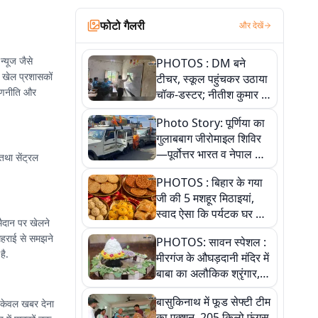
फोटो गैलरी
और देखें
्यूज जैसे
PHOTOS : DM बने
ं, खेल प्रशासकों
टीचर, स्कूल पहुंचकर उठाया
 रणनीति और
चॉक-डस्टर; नीतीश कुमार के
इस चहेते अधिकारी को
Photo Story: पूर्णिया का
जानिए
गुलाबबाग जीरोमाइल शिविर
—पूर्वोत्तर भारत व नेपाल के
तथा सेंट्रल
कांवरियों का प्रमुख सेवा धाम
PHOTOS : बिहार के गया
जी की 5 मशहूर मिठाइयां,
स्वाद ऐसा कि पर्यटक घर ले
 मैदान पर खेलने
जाना नहीं भूलते, तस्वीरों में
गहराई से समझने
PHOTOS: सावन स्पेशल :
देखें
है.
मीरगंज के औघड़दानी मंदिर में
बाबा का अलौकिक श्रृंगार,
तस्वीरों में देखें महादेव के कई
बासुकिनाथ में फूड सेफ्टी टीम
य केवल खबर देना
मनमोहक स्वरूप
का एक्शन, 205 किलो फंगस