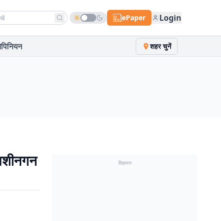
h news
Login
ePaper
पिनियन
शहर चुनें
, मशीनगन
विज्ञापन