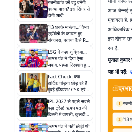
धोनी काफ स्ट
रजनीकांत की बहू बनेंगी
काव्या मारन? इस सिंगर से
आज चेन्नई सु
होगी शादी
मुकाबला है.
’13 छक्के मारूंगा…’ वैभव
आधिकारिक सं
सूर्यवंशी के कायल हुए
इस दौरान उनक
संगकारा, बताया कैसे RR
ने पहचानी थी प्रतिभा
रन है.
LSG ने कहा शुक्रिया…
ऋषभ पंत ने दिया ऐसा
मृणाल कुमार 
जवाब, पहला रिएक्शन हुआ
वायरल
यह भी पढ़ें:
ध
Fact Check: क्या
हार्दिक पांड्या छोड़ रहे हैं
प्रभा
मुंबई इंडियंस? CSK ट्रेड
की वायरल खबर का सच
IPL 2027 से पहले सबसे
आया सामने
रजनीक
1
बड़ा ट्रेड! ऋषभ पंत की
दिल्ली में वापसी, कुलदीप
’13 छ
2
पहुंचे LSG
ऋषभ पंत ने नहीं छोड़ी थी