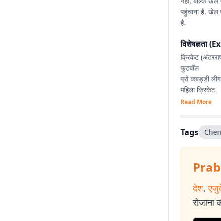
नहीं, बल्कि खेल 
पहुंचाना है. खे
है.
विशेषज्ञता (
क्रिकेट (अंतरराष
फुटबॉल
प्रो कबड्डी लीग
महिला क्रिकेट
IPL, रणजी ट्रॉफी,
Read More
डेटा-आधारित खे
एक्सप्लेनर एवं फ
Tags
Chen
SEO-आधारित डि
स्पोर्ट्स कंटेंट प्ल
एक्सक्लूसिव इंटरव
Prab
रिकॉर्ड्स, आंकड़े
लाइव स्पोर्ट्स
देश
,
एजु
रोजाना की