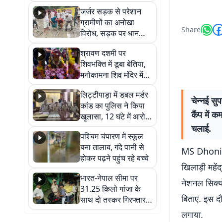
कहा नहीं थी उम्मीद, बेटा
जर्जर सड़क से परेशान
था तो किसी को बोलने की
ग्रामीणों का अनोखा
नहीं थी हिम्मत
Share
विरोध, सड़क पर धान
रोपकर और खाद डालकर
श्रावण दशमी पर
जताया आक्रोश
शिवभक्ति में डूबा बेतिया,
मनोकामना शिव मंदिर में
हुआ भव्य श्रृंगार
लिट्टीपाड़ा में डबल मर्डर
चेन्नई सु
कांड का पुलिस ने किया
कैंप में 
खुलासा, 12 घंटे में आरोपी
गिरफ्तार
चलाई.
पश्चिम चंपारण में स्कूल
बना तालाब, गंदे पानी से
MS Dhoni: आ
होकर पढ़ने पहुंच रहे बच्चे
खिलाड़ी महें
भारत-नेपाल सीमा पर
नेशनल सिक्यो
31.25 किलो गांजा के
बिताए. इस द
साथ दो तस्कर गिरफ्तार,
नेपाली नंबर की बाइक
लगाया.
जब्त