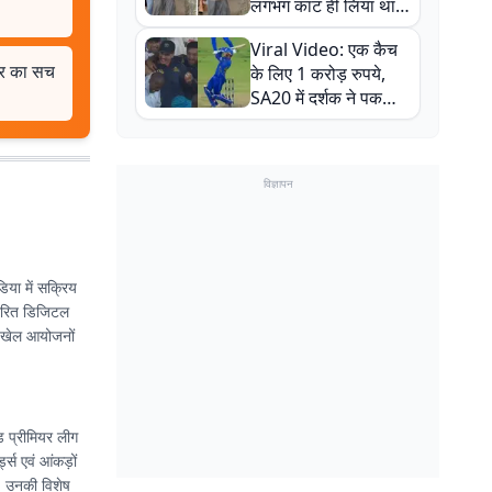
लगभग काट ही लिया था,
न्यूजीलैंड सीरीज से पहले
Viral Video: एक कैच
बाल-बाल बचे
खबर का सच
के लिए 1 करोड़ रुपये,
SA20 में दर्शक ने पकड़ा
एक हाथ से गजब का कैच
विज्ञापन
िया में सक्रिय
आधारित डिजिटल
ीय खेल आयोजनों
ड प्रीमियर लीग
्स एवं आंकड़ों
ं. उनकी विशेष