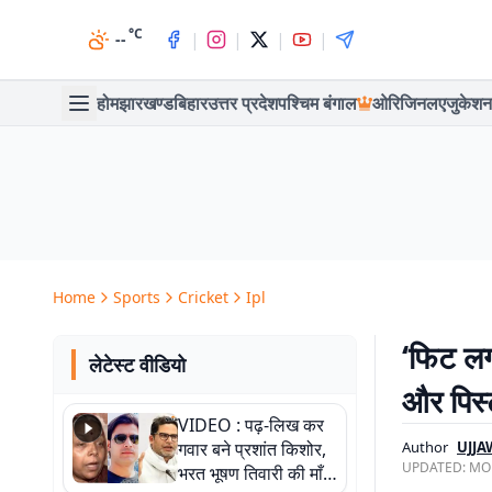
°C
|
|
|
|
--
होम
झारखण्ड
बिहार
उत्तर प्रदेश
पश्चिम बंगाल
ओरिजिनल
एजुकेशन
Home
Sports
Cricket
Ipl
‘फिट लग
लेटेस्ट वीडियो
और पिस्
VIDEO : पढ़-लिख कर
गवार बने प्रशांत किशोर,
Author
UJJA
UPDATED:
MON
भरत भूषण तिवारी की माँ ने