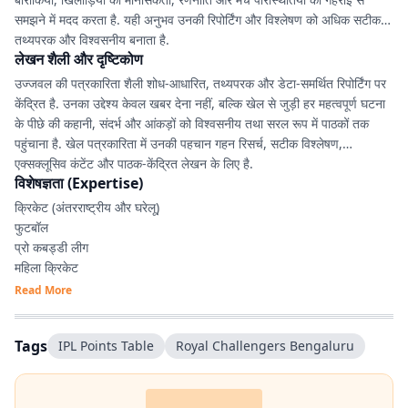
समझने में मदद करता है. यही अनुभव उनकी रिपोर्टिंग और विश्लेषण को अधिक सटीक,
तथ्यपरक और विश्वसनीय बनाता है.
लेखन शैली और दृष्टिकोण
उज्जवल की पत्रकारिता शैली शोध-आधारित, तथ्यपरक और डेटा-समर्थित रिपोर्टिंग पर
केंद्रित है. उनका उद्देश्य केवल खबर देना नहीं, बल्कि खेल से जुड़ी हर महत्वपूर्ण घटना
के पीछे की कहानी, संदर्भ और आंकड़ों को विश्वसनीय तथा सरल रूप में पाठकों तक
पहुंचाना है. खेल पत्रकारिता में उनकी पहचान गहन रिसर्च, सटीक विश्लेषण,
एक्सक्लूसिव कंटेंट और पाठक-केंद्रित लेखन के लिए है.
विशेषज्ञता (Expertise)
क्रिकेट (अंतरराष्ट्रीय और घरेलू)
फुटबॉल
प्रो कबड्डी लीग
महिला क्रिकेट
IPL, रणजी ट्रॉफी, JPL एवं अन्य घरेलू टूर्नामेंट
Read More
डेटा-आधारित खेल विश्लेषण
एक्सप्लेनर एवं फीचर स्टोरी
Tags
IPL Points Table
Royal Challengers Bengaluru
SEO-आधारित डिजिटल कंटेंट
स्पोर्ट्स कंटेंट प्लानिंग
एक्सक्लूसिव इंटरव्यू
रिकॉर्ड्स, आंकड़े एवं रिसर्च आधारित रिपोर्टिंग