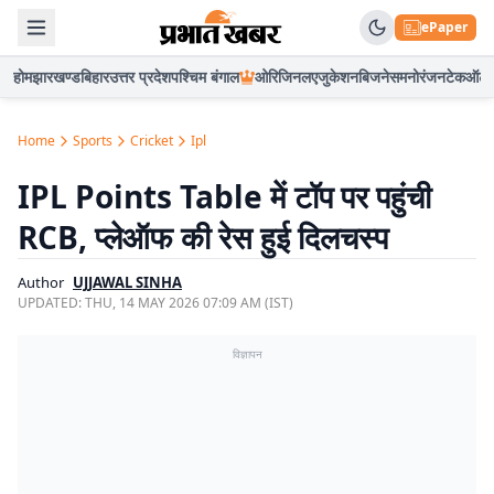
ePaper
होम
झारखण्ड
बिहार
उत्तर प्रदेश
पश्चिम बंगाल
ओरिजिनल
एजुकेशन
बिजनेस
मनोरंजन
टेक
ऑटो
Home
Sports
Cricket
Ipl
IPL Points Table में टॉप पर पहुंची
RCB, प्लेऑफ की रेस हुई दिलचस्प
Author
UJJAWAL SINHA
UPDATED:
THU, 14 MAY 2026 07:09 AM (IST)
विज्ञापन