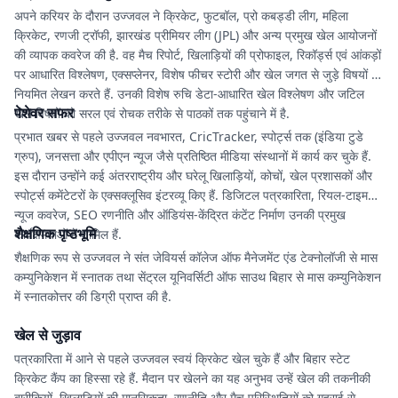
अपने करियर के दौरान उज्जवल ने क्रिकेट, फुटबॉल, प्रो कबड्डी लीग, महिला
क्रिकेट, रणजी ट्रॉफी, झारखंड प्रीमियर लीग (JPL) और अन्य प्रमुख खेल आयोजनों
की व्यापक कवरेज की है. वह मैच रिपोर्ट, खिलाड़ियों की प्रोफाइल, रिकॉर्ड्स एवं आंकड़ों
पर आधारित विश्लेषण, एक्सप्लेनर, विशेष फीचर स्टोरी और खेल जगत से जुड़े विषयों पर
नियमित लेखन करते हैं. उनकी विशेष रुचि डेटा-आधारित खेल विश्लेषण और जटिल
पेशेवर सफर
खेल विषयों को सरल एवं रोचक तरीके से पाठकों तक पहुंचाने में है.
प्रभात खबर से पहले उज्जवल नवभारत, CricTracker, स्पोर्ट्स तक (इंडिया टुडे
ग्रुप), जनसत्ता और एपीएन न्यूज जैसे प्रतिष्ठित मीडिया संस्थानों में कार्य कर चुके हैं.
इस दौरान उन्होंने कई अंतरराष्ट्रीय और घरेलू खिलाड़ियों, कोचों, खेल प्रशासकों और
स्पोर्ट्स कमेंटेटरों के एक्सक्लूसिव इंटरव्यू किए हैं. डिजिटल पत्रकारिता, रियल-टाइम
न्यूज कवरेज, SEO रणनीति और ऑडियंस-केंद्रित कंटेंट निर्माण उनकी प्रमुख
शैक्षणिक पृष्ठभूमि
कार्यक्षमताओं में शामिल हैं.
शैक्षणिक रूप से उज्जवल ने संत जेवियर्स कॉलेज ऑफ मैनेजमेंट एंड टेक्नोलॉजी से मास
कम्युनिकेशन में स्नातक तथा सेंट्रल यूनिवर्सिटी ऑफ साउथ बिहार से मास कम्युनिकेशन
में स्नातकोत्तर की डिग्री प्राप्त की है.
खेल से जुड़ाव
पत्रकारिता में आने से पहले उज्जवल स्वयं क्रिकेट खेल चुके हैं और बिहार स्टेट
क्रिकेट कैंप का हिस्सा रहे हैं. मैदान पर खेलने का यह अनुभव उन्हें खेल की तकनीकी
बारीकियों, खिलाड़ियों की मानसिकता, रणनीति और मैच परिस्थितियों को गहराई से