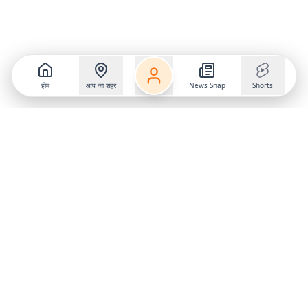
होम
आप का शहर
News Snap
Shorts
Follow us on
X
Download Mobile App
State
›
Jharkhand
›