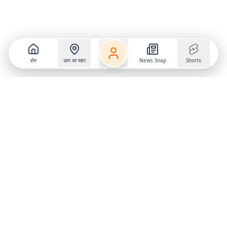
होम
आप का शहर
News Snap
Shorts
Follow us on
X
Download Mobile App
State
›
Jharkhand
›