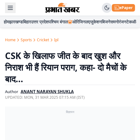
ePaper
होम
झारखण्ड
बिहार
उत्तर प्रदेश
पश्चिम बंगाल
ओरिजिनल
एजुकेशन
बिजनेस
मनोरंजन
टेक
ऑटो
Home
Sports
Cricket
Ipl
CSK के खिलाफ जीत के बाद खुश और
निराश भी हैं रियान पराग, कहा- दो मैचों के
बाद…
Author
ANANT NARAYAN SHUKLA
UPDATED:
MON, 31 MAR 2025 07:15 AM (IST)
विज्ञापन