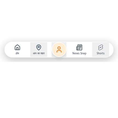
होम
आप का शहर
News Snap
Shorts
Follow us on
X
Download Mobile App