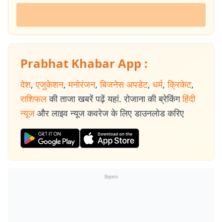
Prabhat Khabar App :
देश
,
एजुकेशन
,
मनोरंजन
,
बिजनेस अपडेट
,
धर्म
,
क्रिकेट
,
राशिफल
की ताजा खबरें पढ़ें यहां. रोजाना की ब्रेकिंग
हिंदी
न्यूज
और लाइव न्यूज कवरेज के लिए डाउनलोड करिए
विज्ञापन