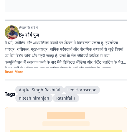
लेखक के बारे में
By
शौर्य पुंज
मैं धर्म, ज्योतिष और आध्यात्मिक विषयों पर लेखन में विशेषज्ञता रखता हूं. हस्तरेखा
शास्त्र, राशिफल, ग्रह-नक्षत्र, धार्मिक परंपराओं और पौराणिक कथाओं से जुड़े विषयों
पर मेरी विशेष रुचि और गहरी समझ है. रांची के सेंट जेवियर्स कॉलेज से मास
कम्युनिकेशन में स्नातक करने के बाद मैंने डिजिटल मीडिया और कंटेंट राइटिंग के क्षेत्र
में 15 वर्षों से अधिक का अनुभव हासिल किया है. धर्म और ज्योतिष के अलावा
Read More
एंटरटेनमेंट, लाइफस्टाइल और शिक्षा जैसे विषयों पर भी लगातार लेखन करता रहा हूं.
मेरी कोशिश रहती है कि जटिल विषयों को आसान, रोचक और भरोसेमंद तरीके से पाठकों
तक पहुंचाया जाए.
Aaj ka Singh Rashifal
Leo Horoscope
Tags
nitesh niranjan
Rashifal​​​​​​​​​​​​​​​​ 1