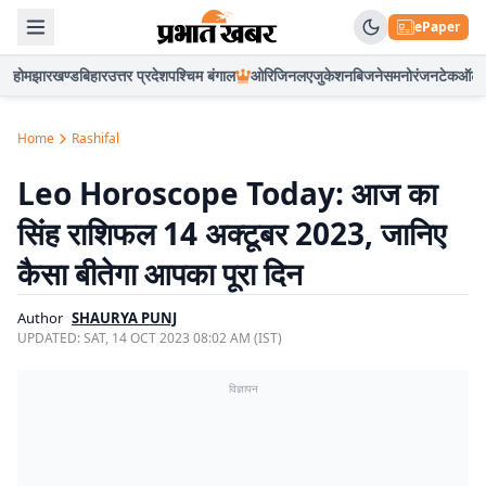
ePaper
होम
झारखण्ड
बिहार
उत्तर प्रदेश
पश्चिम बंगाल
ओरिजिनल
एजुकेशन
बिजनेस
मनोरंजन
टेक
ऑटो
Home
Rashifal
Leo Horoscope Today: आज का
सिंह राशिफल 14 अक्टूबर 2023, जानिए
कैसा बीतेगा आपका पूरा दिन
Author
SHAURYA PUNJ
UPDATED:
SAT, 14 OCT 2023 08:02 AM (IST)
विज्ञापन