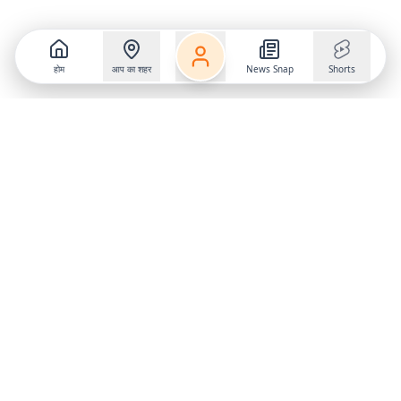
होम
आप का शहर
News Snap
Shorts
Follow us on
X
Download Mobile App
State
›
Jharkhand
›
Hindi News
Gumla News