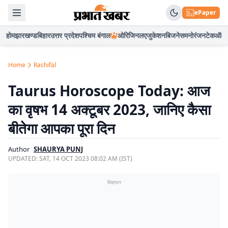
ePaper
होम
झारखण्ड
बिहार
उत्तर प्रदेश
पश्चिम बंगाल
ओरिजिनल
एजुकेशन
बिजनेस
मनोरंजन
टेक
ऑटो
Home
Rashifal
Taurus Horoscope Today: आज
का वृषभ 14 अक्टूबर 2023, जानिए कैसा
बीतेगा आपका पूरा दिन
Author
SHAURYA PUNJ
UPDATED:
SAT, 14 OCT 2023 08:02 AM (IST)
विज्ञापन