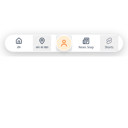
होम
आप का शहर
News Snap
Shorts
Follow us on
X
Download Mobile App