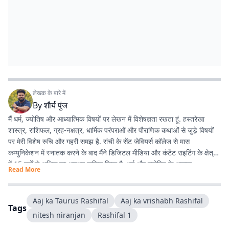
लेखक के बारे में
By
शौर्य पुंज
मैं धर्म, ज्योतिष और आध्यात्मिक विषयों पर लेखन में विशेषज्ञता रखता हूं. हस्तरेखा
शास्त्र, राशिफल, ग्रह-नक्षत्र, धार्मिक परंपराओं और पौराणिक कथाओं से जुड़े विषयों
पर मेरी विशेष रुचि और गहरी समझ है. रांची के सेंट जेवियर्स कॉलेज से मास
कम्युनिकेशन में स्नातक करने के बाद मैंने डिजिटल मीडिया और कंटेंट राइटिंग के क्षेत्र
में 15 वर्षों से अधिक का अनुभव हासिल किया है. धर्म और ज्योतिष के अलावा
Read More
एंटरटेनमेंट, लाइफस्टाइल और शिक्षा जैसे विषयों पर भी लगातार लेखन करता रहा हूं.
मेरी कोशिश रहती है कि जटिल विषयों को आसान, रोचक और भरोसेमंद तरीके से पाठकों
तक पहुंचाया जाए.
Aaj ka Taurus Rashifal
Aaj ka vrishabh Rashifal
Tags
nitesh niranjan
Rashifal​​​​​​​​​​​​​​​​ 1