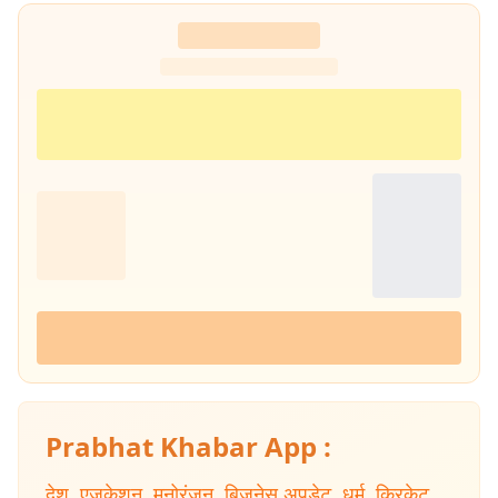
Prabhat Khabar App :
देश
,
एजुकेशन
,
मनोरंजन
,
बिजनेस अपडेट
,
धर्म
,
क्रिकेट
,