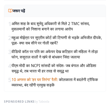
जरूर पढ़ें
1
अमित शाह के बाद शुभेंदु अधिकारी से मिले 2 TMC सांसद,
मुसलमानों को निशाना बनाने का लगाया आरोप
2
महुआ मोईत्रा पर सुप्रीम कोर्ट की टिप्पणी से भड़के अभिजीत दीपके,
पूछा- क्या सब सीने पर गोली खायें?
3
वीडियो कॉल पर पति का अफेयर देख कटिहार की महिला ने तोड़ा
फोन, ससुराल वालों ने खंभे से बांधकर जिंदा जलाया
4
पीएम मोदी का NCPI सांसदों को संदेश- जब बंगाल और ओडिशा
समृद्ध थे, तब भारत भी हर तरह से समृद्ध था
5
10 अगस्त को ‘हर घर तिरंगा’ रैली
:
कोलकाता में बदलेगी ट्रैफिक
व्यवस्था, बंद रहेंगी प्रमुख सड़कें
SPONSORED LINKS
by Taboola