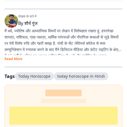
लेखक के बारे में
By
शौर्य पुंज
मैं धर्म, ज्योतिष और आध्यात्मिक विषयों पर लेखन में विशेषज्ञता रखता हूं. हस्तरेखा
शास्त्र, राशिफल, ग्रह-नक्षत्र, धार्मिक परंपराओं और पौराणिक कथाओं से जुड़े विषयों
पर मेरी विशेष रुचि और गहरी समझ है. रांची के सेंट जेवियर्स कॉलेज से मास
कम्युनिकेशन में स्नातक करने के बाद मैंने डिजिटल मीडिया और कंटेंट राइटिंग के क्षेत्र
में 15 वर्षों से अधिक का अनुभव हासिल किया है. धर्म और ज्योतिष के अलावा
Read More
एंटरटेनमेंट, लाइफस्टाइल और शिक्षा जैसे विषयों पर भी लगातार लेखन करता रहा हूं.
मेरी कोशिश रहती है कि जटिल विषयों को आसान, रोचक और भरोसेमंद तरीके से पाठकों
तक पहुंचाया जाए.
Tags
Today Horoscope
today horoscope in Hindi