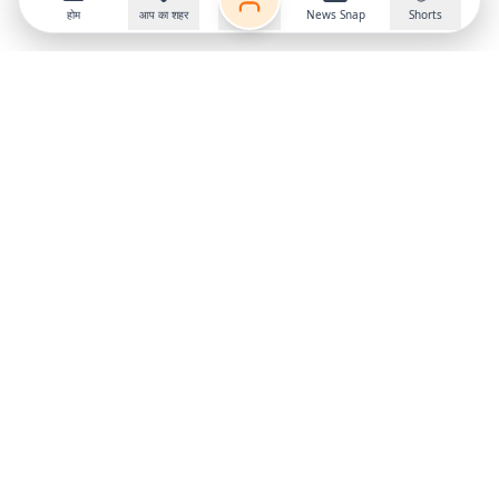
होम
आप का शहर
News Snap
Shorts
Follow us on
X
Download Mobile App
State
›
Jharkhand
›
Hindi News
Gumla News
Bihar News
Dumka News
Delhi News
Ranchi News
Odisha News
Bokaro News