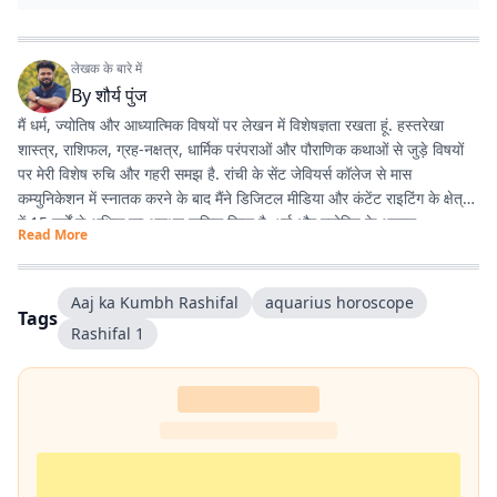
लेखक के बारे में
By
शौर्य पुंज
मैं धर्म, ज्योतिष और आध्यात्मिक विषयों पर लेखन में विशेषज्ञता रखता हूं. हस्तरेखा
शास्त्र, राशिफल, ग्रह-नक्षत्र, धार्मिक परंपराओं और पौराणिक कथाओं से जुड़े विषयों
पर मेरी विशेष रुचि और गहरी समझ है. रांची के सेंट जेवियर्स कॉलेज से मास
कम्युनिकेशन में स्नातक करने के बाद मैंने डिजिटल मीडिया और कंटेंट राइटिंग के क्षेत्र
में 15 वर्षों से अधिक का अनुभव हासिल किया है. धर्म और ज्योतिष के अलावा
Read More
एंटरटेनमेंट, लाइफस्टाइल और शिक्षा जैसे विषयों पर भी लगातार लेखन करता रहा हूं.
मेरी कोशिश रहती है कि जटिल विषयों को आसान, रोचक और भरोसेमंद तरीके से पाठकों
तक पहुंचाया जाए.
Aaj ka Kumbh Rashifal
aquarius horoscope
Tags
Rashifal​​​​​​​​​​​​​​​​ 1