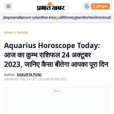
ePaper
होम
झारखण्ड
बिहार
उत्तर प्रदेश
पश्चिम बंगाल
ओरिजिनल
एजुकेशन
बिजनेस
मनोरंजन
टेक
ऑटो
Home
Rashifal
Aquarius Horoscope Today:
आज का कुम्भ राशिफल 24 अक्टूबर
2023, जानिए कैसा बीतेगा आपका पूरा दिन
Author
SHAURYA PUNJ
UPDATED:
TUE, 24 OCT 2023 06:35 AM (IST)
विज्ञापन