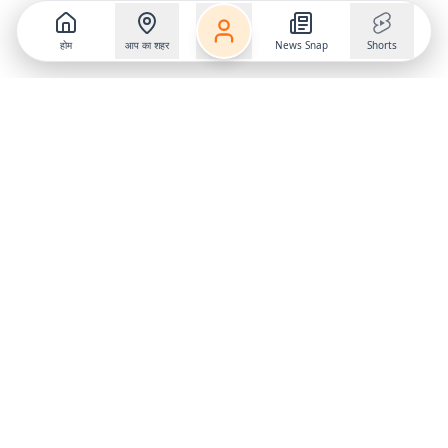
होम
आप का शहर
News Snap
Shorts
Follow us on
X
Download Mobile App
State
›
Jharkhand
›
Hindi News
Gumla News
Bihar News
Dumka News
Delhi News
Ranchi News