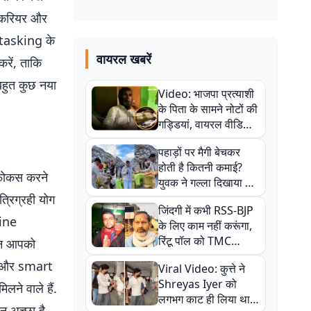
. करियर और
itasking के
वायरल खबरें
रें, ताकि
हुत कुछ नया
Video: भाजपा प्रत्याशी
के पिता के सामने नोटों की
गड्डियां, वायरल वीडियो
से राजनीति में उबाल,
पहाड़ों पर मैगी बेचकर
अजित महतो बोले- TMC
होती है कितनी कमाई?
की गंदी चाल
फोकस करने
युवक ने गल्ला दिखाया तो
नौकरी वालों के खड़े हो गए
त्रिग्रही योग
जिंदगी में कभी RSS-BJP
कान
ine
के लिए काम नहीं करूंगा,
रिंटू पॉल को TMC
िन आपको
ऑफिस में ले जाकर पीटा,
ol और smart
Viral Video: कुत्ते ने
Video वायरल
Shreyas Iyer को
े वाले हैं.
लगभग काट ही लिया था,
 अच्छा है.