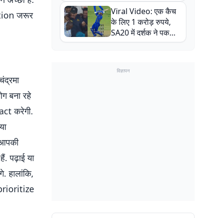
न्यूजीलैंड सीरीज से पहले
Viral Video: एक कैच
बाल-बाल बचे
ation जरूर
के लिए 1 करोड़ रुपये,
SA20 में दर्शक ने पकड़ा
एक हाथ से गजब का कैच
विज्ञापन
ंद्रमा
ोग बना रहे
ct करेगी.
या
 आपकी
. पढ़ाई या
. हालांकि,
prioritize