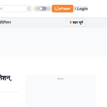
h news
Login
ePaper
पिनियन
शहर चुनें
नेशन,
विज्ञापन