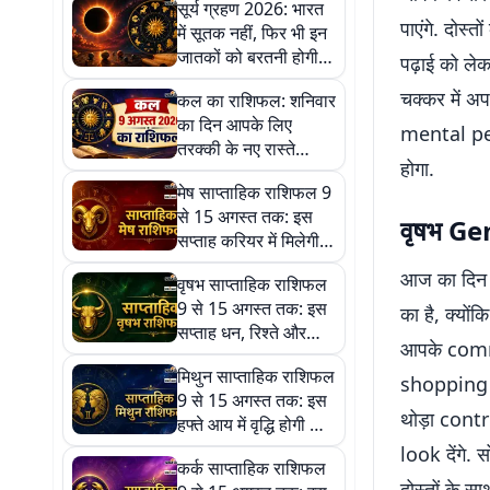
सूर्य ग्रहण 2026: भारत
पाएंगे. दोस
में सूतक नहीं, फिर भी इन
जातकों को बरतनी होगी
पढ़ाई को ले
खास सतर्कता
चक्कर में अ
कल का राशिफल: शनिवार
का दिन आपके लिए
mental pea
तरक्की के नए रास्ते
होगा.
खोलेगा या रखनी होगी
मेष साप्ताहिक राशिफल 9
थोड़ी सावधानी?
से 15 अगस्त तक: इस
वृषभ Ge
सप्ताह करियर में मिलेगी
नई जिम्मेदारी, भाग्य देगा
आज का दिन
वृषभ साप्ताहिक राशिफल
सफलता के संकेत
9 से 15 अगस्त तक: इस
का है, क्योंक
सप्ताह धन, रिश्ते और
आपके comm
करियर में मिलेगा संतुलन,
मिथुन साप्ताहिक राशिफल
खुल सकते हैं सफलता के
shopping य
9 से 15 अगस्त तक: इस
नए द्वार
थोड़ा contr
हफ्ते आय में वृद्धि होगी और
पुराने फंसे हुए धन की
look देंगे
कर्क साप्ताहिक राशिफल
प्राप्ति का योग है
दोस्तों के 