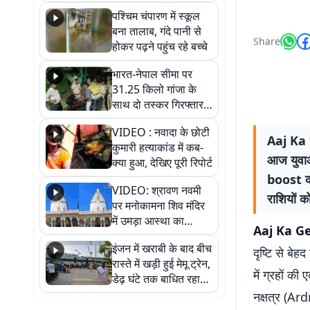
गिरफ्तार
पश्चिम चंपारण में स्कूल
बना तालाब, गंदे पानी से
Share
होकर पढ़ने पहुंच रहे बच्चे
भारत-नेपाल सीमा पर
31.25 किलो गांजा के
साथ दो तस्कर गिरफ्तार,
नेपाली नंबर की बाइक
VIDEO : नवादा के छोटी
जब्त
Aaj Ka G
कुमारी हत्याकांड में कब-
आज युवा
क्या हुआ, देखिए पूरी रिपोर्ट
boost कर
VIDEO: श्रावण नवमी
राशियों 
पर मनोकामना शिव मंदिर
में उमड़ा आस्था का
Aaj Ka Ge
सैलाब, हर-हर महादेव के
इंजन में खराबी के बाद बीच
जयघोष से गूंजा परिसर
दृष्टि से बे
रास्ते में खड़ी हुई मेमू ट्रेन,
में ग्रहों क
डेढ़ घंटे तक बाधित रहा
आवागमन
नक्षत्र (Ar