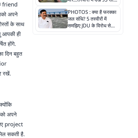
के friend
पुराने इस हाई स्कूल की
PHOTOS : क्या है फरक्का
हकीकत
पको अपने
जल संधि? 5 तस्वीरों में
स्तों के साथ
समझिए JDU के विरोध से
लेकर बिहार पर असर तक
ु आपकी ही
पूरी कहानी
त होंगे.
ा दिन बहुत
ior
रखें.
योंकि
आपको अपने
नए project
िल सकती है.