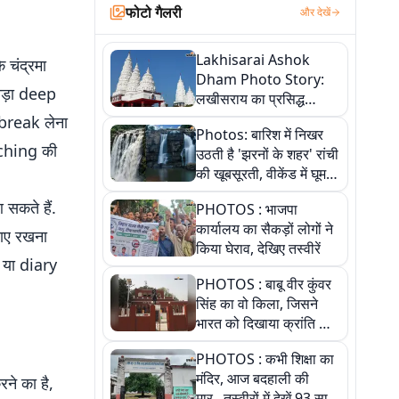
फोटो गैलरी
और देखें
Lakhisarai Ashok
 चंद्रमा
Dham Photo Story:
थोड़ा deep
लखीसराय का प्रसिद्ध
अशोक धाम—आस्था,
break लेना
Photos: बारिश में निखर
श्रृंगार, अनुष्ठान और
tching की
उठती है 'झरनों के शहर' रांची
अलौकिक संध्या आरती के
की खूबसूरती, वीकेंड में घूम
विहंगम दृश्य
आएं ये 5 वादियां
कते हैं.
PHOTOS : भाजपा
कार्यालय का सैकड़ों लोगों ने
ाए रखना
किया घेराव, देखिए तस्वीरें
 या diary
PHOTOS : बाबू वीर कुंवर
सिंह का वो किला, जिसने
भारत को दिखाया क्रांति का
रास्ता: तस्वीरों में देखिए
PHOTOS : कभी शिक्षा का
मंदिर, आज बदहाली की
े का है,
मार...तस्वीरों में देखें 93 साल