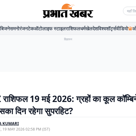
Searc
बिजनेस
मनोरंजन
टेक
ऑटो
लाइफ स्टाइल
राशिफल
धर्म
खेल
देश
विश्व
शॉर्ट्स
वीडियो
ओ
विज्ञापन
ाशिफल 19 मई 2026: ग्रहों का कूल कॉम्बि
का दिन रहेगा सुपरहिट?
A KUMARI
, 19 MAY 2026 02:58 PM (IST)