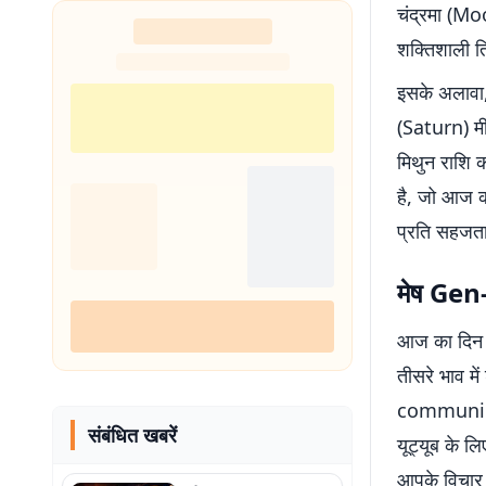
चंद्रमा (Mo
शक्तिशाली त्
इसके अलावा,
(Saturn) मीन
मिथुन राशि 
है, जो आज क
प्रति सहजता
मेष Gen
आज का दिन 
तीसरे भाव मे
communicat
संबंधित खबरें
यूट्यूब के ल
आपके विचार