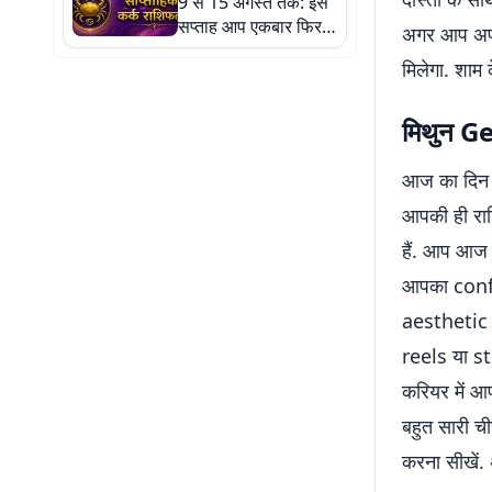
9 से 15 अगस्त तक: इस
सप्ताह आप एकबार फिर
अगर आप अपनी
अपनी प्रगति पर पूरा
मिलेगा. शाम
फोकस करेंगे
मिथुन G
आज का दिन 
आपकी ही राशि
हैं. आप आज
आपका confi
aesthetic 
reels या s
करियर में आ
बहुत सारी च
करना सीखें