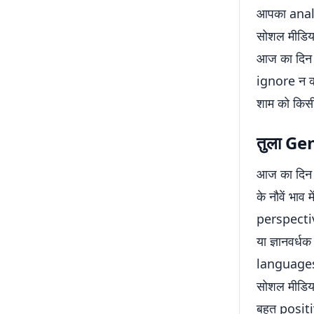
आपका analy
सोशल मीडिय
आज का दिन 
ignore न क
शाम को किसी
तुला
Ge
आज का दिन आ
के नौवें भाव
perspectiv
या ज्ञानवर्
languages 
सोशल मीडिय
बहुत positi