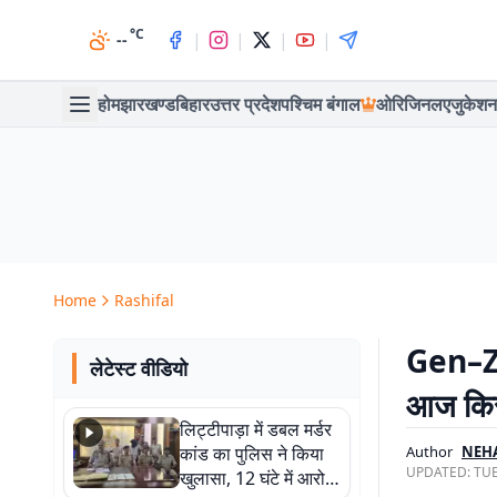
°C
|
|
|
|
--
होम
झारखण्ड
बिहार
उत्तर प्रदेश
पश्चिम बंगाल
ओरिजिनल
एजुकेशन
Home
Rashifal
Gen–Z र
लेटेस्ट वीडियो
आज किस
लिट्टीपाड़ा में डबल मर्डर
कांड का पुलिस ने किया
Author
NEH
UPDATED:
TUE
खुलासा, 12 घंटे में आरोपी