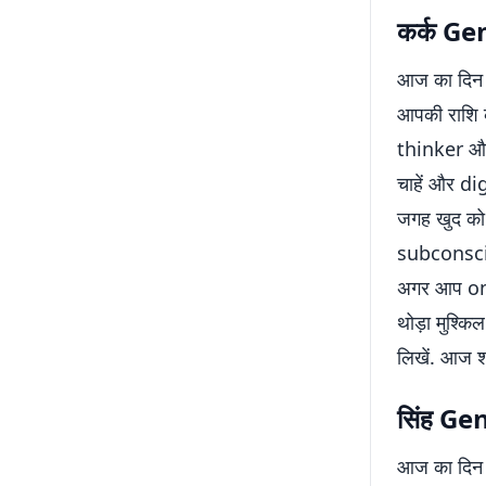
कर्क Ge
आज का दिन आ
आपकी राशि के
thinker और
चाहें और d
जगह खुद को
subconscio
अगर आप onl
थोड़ा मुश्क
लिखें. आज 
सिंह Ge
आज का दिन 