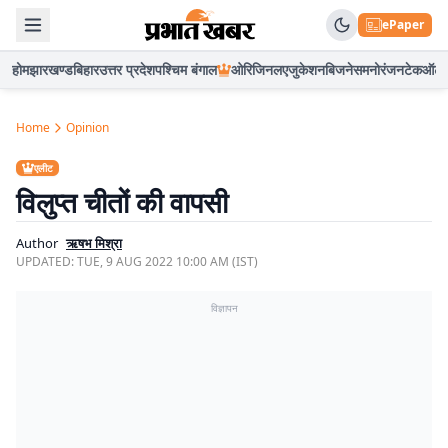
ePaper
होम
झारखण्ड
बिहार
उत्तर प्रदेश
पश्चिम बंगाल
ओरिजिनल
एजुकेशन
बिजनेस
मनोरंजन
टेक
ऑटो
Home
Opinion
एलीट
विलुप्त चीतों की वापसी
Author
ऋषभ मिश्रा
UPDATED:
TUE, 9 AUG 2022 10:00 AM (IST)
विज्ञापन