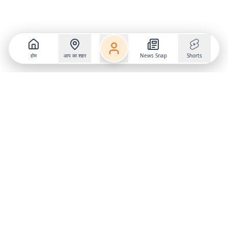
होम
आप का शहर
News Snap
Shorts
Follow us on
X
Download Mobile App
State
›
Jharkhand
›