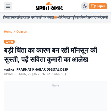
ePaper
होम
झारखण्ड
बिहार
उत्तर प्रदेश
पश्चिम बंगाल
ओरिजिनल
एजुकेशन
बिजनेस
मनोरंजन
टेक
ऑटो
Home
Opinion
एलीट
बड़ी चिंता का कारण बन रही मॉनसून की
सुस्ती, पढ़ें सविता कुमारी का आलेख
Author
PRABHAT KHABAR DIGITAL DESK
UPDATED:
MON, 29 JUN 2026 06:03 AM (IST)
विज्ञापन