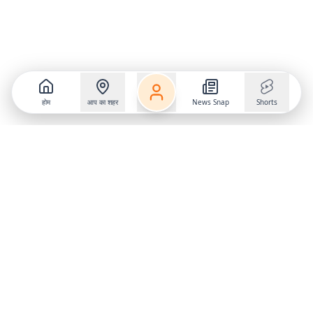
होम
आप का शहर
News Snap
Shorts
Follow us on
X
Download Mobile App