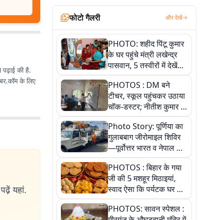
फोटो गैलरी
और देखें
PHOTO: शहीद पिंटू कुमार
के घर पहुंचे मंत्री लखेन्द्र
पासवान, 5 तस्वीरों में देखें
े पढ़ाई की है.
उस भावुक पल की पूरी
PHOTOS : DM बने
कहानी
टीचर, स्कूल पहुंचकर उठाया
चॉक-डस्टर; नीतीश कुमार के
इस चहेते अधिकारी को
Photo Story: पूर्णिया का
जानिए
गुलाबबाग जीरोमाइल शिविर
—पूर्वोत्तर भारत व नेपाल के
कांवरियों का प्रमुख सेवा धाम
PHOTOS : बिहार के गया
जी की 5 मशहूर मिठाइयां,
ढ़ें यहां.
स्वाद ऐसा कि पर्यटक घर ले
जाना नहीं भूलते, तस्वीरों में
PHOTOS: सावन स्पेशल :
देखें
मीरगंज के औघड़दानी मंदिर में