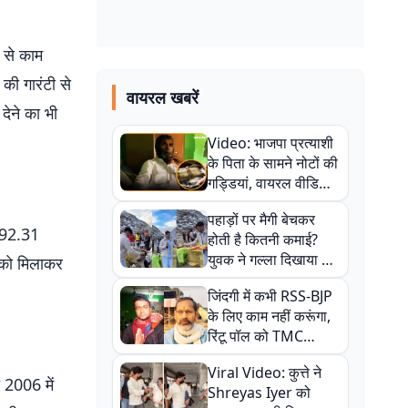
 से काम
 की गारंटी से
वायरल खबरें
देने का भी
Video: भाजपा प्रत्याशी
के पिता के सामने नोटों की
गड्डियां, वायरल वीडियो
से राजनीति में उबाल,
पहाड़ों पर मैगी बेचकर
अजित महतो बोले- TMC
692.31
होती है कितनी कमाई?
की गंदी चाल
युवक ने गल्ला दिखाया तो
न को मिलाकर
नौकरी वालों के खड़े हो गए
जिंदगी में कभी RSS-BJP
कान
के लिए काम नहीं करूंगा,
रिंटू पॉल को TMC
ऑफिस में ले जाकर पीटा,
Viral Video: कुत्ते ने
Video वायरल
 2006 में
Shreyas Iyer को