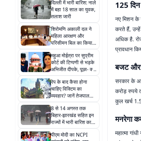
दिल्ली में भारी बारिश: नाले
125 दिन 
में बहा 18 साल का युवक,
तलाश जारी
नए मिशन के 
करते हैं, उन्
शिरोमणि अकाली दल ने
महिला आरक्षण और
अधिक है. रोज
परिसीमन बिल का किया
प्रावधान किय
समर्थन, तुरंत लागू करने
महुआ मोईत्रा पर सुप्रीम
की मांग की
कोर्ट की टिप्पणी से भड़के
बजट और 
अभिजीत दीपके, पूछा- क्या
सब सीने पर गोली खायें?
सरकार के अ
रेप के बाद कैसा होना
चाहिए विक्टिम का
करोड़ रुपये
व्यवहार? जानें तेजपाल
कुल खर्च 1.
केस में क्यों अहम है हाई
8 से 14 अगस्त तक
कोर्ट की टिप्पणी
बिहार-झारखंड सहित इन
मनरेगा क
राज्यों में भारी बारिश का
अलर्ट, आंधी-तूफान की
महात्मा गां
पीएम मोदी का NCPI
चेतावनी