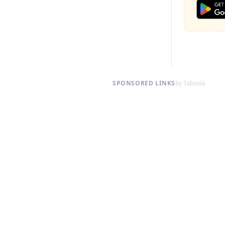
SPONSORED LINKS
by Taboola