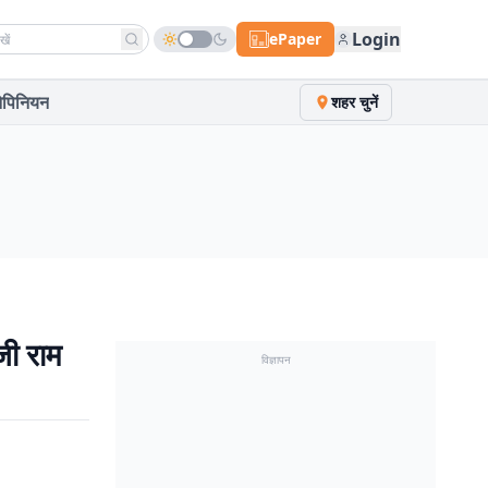
h news
Login
ePaper
पिनियन
शहर चुनें
जी राम
विज्ञापन