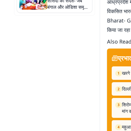
सांसदों को संदेश- जब
आंध्रप्रदेश 
बंगाल और ओडिशा समृद्ध
विकसित भार
थे, तब भारत भी हर तरह
से समृद्ध था
Bharat- G
किया जा रहा 
Also Rea
प्रभा
खरगे 
1
दिल्ल
2
शिरो
3
मांग 
महुआ 
4