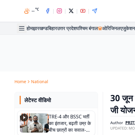
°C
|
|
|
|
--
होम
झारखण्ड
बिहार
उत्तर प्रदेश
पश्चिम बंगाल
ओरिजिनल
एजुकेशन
Home
National
30 जून क
लेटेस्ट वीडियो
जी योज
TRE-4 और BSSC भर्ती
का इंतजार, बढ़ती उम्र के
Author
PRIT
UPDATED:
MON
बीच छात्रों का सवाल-