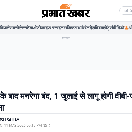
Searc
बिजनेस
मनोरंजन
टेक
ऑटो
लाइफ स्टाइल
राशिफल
धर्म
खेल
देश
विश्व
शॉर्ट्स
वीडियो
ओ
विज्ञापन
े बाद मनरेगा बंद, 1 जुलाई से लागू होगी वीबी-
ना
ISH SAHAY
, 11 MAY 2026 09:15 PM (IST)