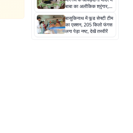
बाबा का अलौकिक श्रृंगार,
तस्वीरों में देखें महादेव के कई
बासुकिनाथ में फूड सेफ्टी टीम
मनमोहक स्वरूप
का एक्शन, 205 किलो फंगस
लगा पेड़ा नष्ट, देखें तस्वीरें