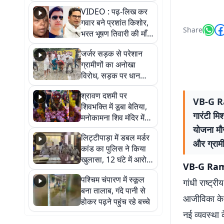
आखिर कब आएगी बहाली?
VIDEO : पढ़-लिख कर
देखें वीडियो
गवार बने प्रशांत किशोर,
Share
भरत भूषण तिवारी की माँ ने
कहा नहीं थी उम्मीद, बेटा
जर्जर सड़क से परेशान
था तो किसी को बोलने की
ग्रामीणों का अनोखा
नहीं थी हिम्मत
विरोध, सड़क पर धान
रोपकर और खाद डालकर
श्रावण दशमी पर
जताया आक्रोश
VB-G Ram
शिवभक्ति में डूबा बेतिया,
गारंटी मि
मनोकामना शिव मंदिर में
हुआ भव्य श्रृंगार
योजना मौज
लिट्टीपाड़ा में डबल मर्डर
और ग्रामी
कांड का पुलिस ने किया
खुलासा, 12 घंटे में आरोपी
VB-G Ra
गिरफ्तार
पश्चिम चंपारण में स्कूल
गांधी राष्ट
बना तालाब, गंदे पानी से
आजीविका के ल
होकर पढ़ने पहुंच रहे बच्चे
नई व्यवस्था