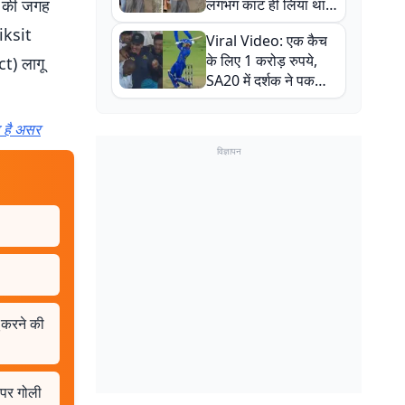
ून की जगह
लगभग काट ही लिया था,
न्यूजीलैंड सीरीज से पहले
iksit
Viral Video: एक कैच
बाल-बाल बचे
के लिए 1 करोड़ रुपये,
) लागू
SA20 में दर्शक ने पकड़ा
एक हाथ से गजब का कैच
ा है असर
विज्ञापन
 करने की
 पर गोली