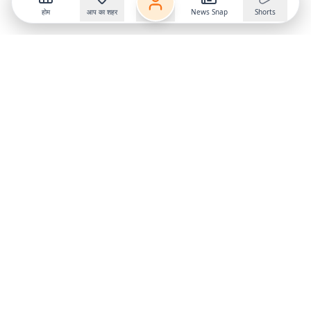
होम
आप का शहर
News Snap
Shorts
Follow us on
X
Download Mobile App
State
›
Jharkhand
›
Hindi News
Gumla News
Bihar News
Dumka News
Delhi News
Ranchi News
Odisha News
Bokaro News