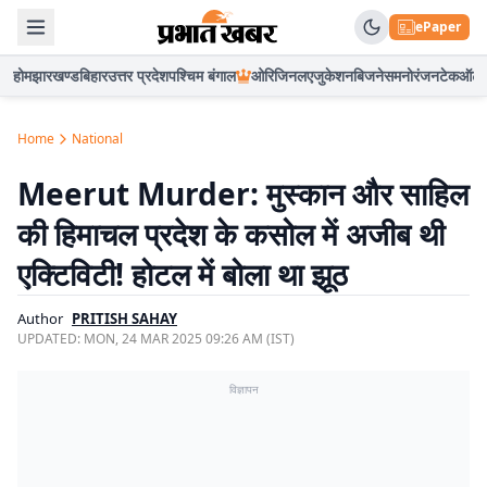
ePaper
होम
झारखण्ड
बिहार
उत्तर प्रदेश
पश्चिम बंगाल
ओरिजिनल
एजुकेशन
बिजनेस
मनोरंजन
टेक
ऑटो
Home
National
Meerut Murder: मुस्कान और साहिल
की हिमाचल प्रदेश के कसोल में अजीब थी
एक्टिविटी! होटल में बोला था झूठ
Author
PRITISH SAHAY
UPDATED:
MON, 24 MAR 2025 09:26 AM (IST)
विज्ञापन