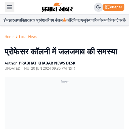
ePaper
होम
झारखण्ड
बिहार
उत्तर प्रदेश
पश्चिम बंगाल
ओरिजिनल
एजुकेशन
बिजनेस
मनोरंजन
टेक
ऑटो
Home
Local News
प्रोफेसर कॉलनी में जलजमाव की समस्या
Author
PRABHAT KHABAR NEWS DESK
UPDATED:
THU, 20 JUN 2024 09:35 PM (IST)
विज्ञापन