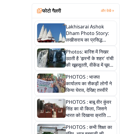
फोटो गैलरी
और देखें
Lakhisarai Ashok
Dham Photo Story:
लखीसराय का प्रसिद्ध
अशोक धाम—आस्था,
Photos: बारिश में निखर
श्रृंगार, अनुष्ठान और
उठती है 'झरनों के शहर' रांची
अलौकिक संध्या आरती के
की खूबसूरती, वीकेंड में घूम
विहंगम दृश्य
आएं ये 5 वादियां
PHOTOS : भाजपा
कार्यालय का सैकड़ों लोगों ने
किया घेराव, देखिए तस्वीरें
PHOTOS : बाबू वीर कुंवर
सिंह का वो किला, जिसने
भारत को दिखाया क्रांति का
रास्ता: तस्वीरों में देखिए
PHOTOS : कभी शिक्षा का
मंदिर, आज बदहाली की