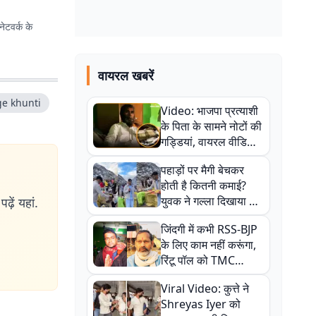
ेटवर्क के
वायरल खबरें
ge khunti
Video: भाजपा प्रत्याशी
के पिता के सामने नोटों की
गड्डियां, वायरल वीडियो
से राजनीति में उबाल,
पहाड़ों पर मैगी बेचकर
अजित महतो बोले- TMC
होती है कितनी कमाई?
की गंदी चाल
युवक ने गल्ला दिखाया तो
ढ़ें यहां.
नौकरी वालों के खड़े हो गए
जिंदगी में कभी RSS-BJP
कान
के लिए काम नहीं करूंगा,
रिंटू पॉल को TMC
ऑफिस में ले जाकर पीटा,
Viral Video: कुत्ते ने
Video वायरल
Shreyas Iyer को