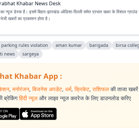
rabhat Khabar News Desk
ा न्यूज डेस्क है। इसमें बिहार-झारखंड-ओडिशा-दिल्‍ली समेत प्रभात खबर के विशाल ग्राउंड न
ए भेजी खबरों का प्रकाशन होता है।
parking rules violation
aman kumar
barigada
birsa colle
ti news
sargeya
hat Khabar App :
केशन
,
मनोरंजन
,
बिजनेस अपडेट
,
धर्म
,
क्रिकेट
,
राशिफल
की ताजा खबरें प
 ब्रेकिंग
हिंदी न्यूज
और लाइव न्यूज कवरेज के लिए डाउनलोड करिए