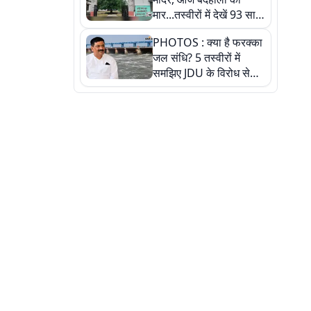
मार...तस्वीरों में देखें 93 साल
पुराने इस हाई स्कूल की
PHOTOS : क्या है फरक्का
हकीकत
जल संधि? 5 तस्वीरों में
समझिए JDU के विरोध से
लेकर बिहार पर असर तक
पूरी कहानी