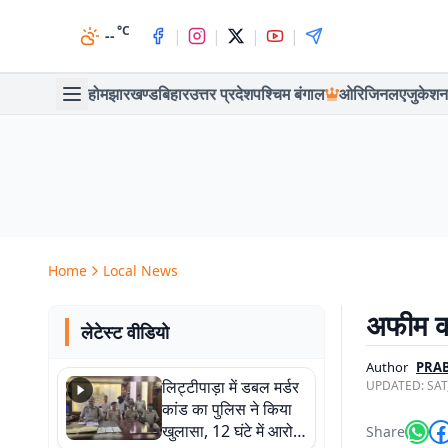
°C
|
|
|
|
--
होम
झारखण्ड
बिहार
उत्तर प्रदेश
पश्चिम बंगाल
ओरिजिनल
एजुकेशन
Home
Local News
अफीम की
लेटेस्ट वीडियो
Author
PRA
लिट्टीपाड़ा में डबल मर्डर
UPDATED:
SAT
कांड का पुलिस ने किया
खुलासा, 12 घंटे में आरोपी
Share