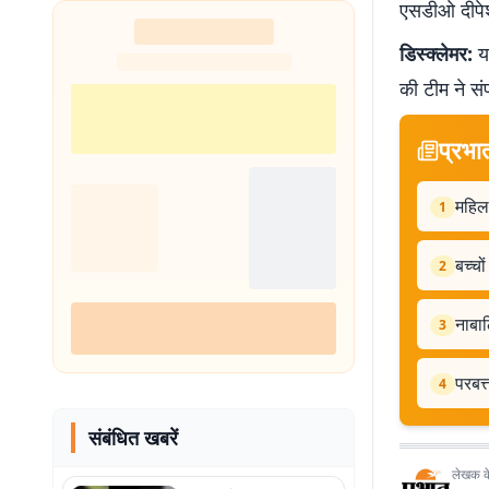
एसडीओ दीपेश
डिस्क्लेमर:
यह
की टीम ने सं
प्रभा
महिला
1
बच्चो
2
नाबाल
3
परबत्
4
संबंधित खबरें
लेखक के 