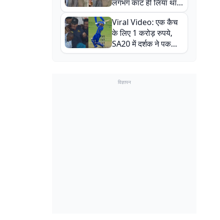
लगभग काट ही लिया था,
न्यूजीलैंड सीरीज से पहले
Viral Video: एक कैच
बाल-बाल बचे
के लिए 1 करोड़ रुपये,
SA20 में दर्शक ने पकड़ा
एक हाथ से गजब का कैच
विज्ञापन