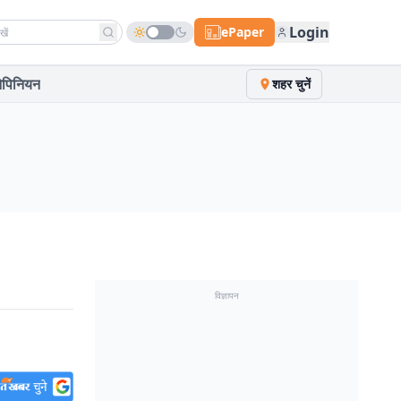
h news
Login
ePaper
पिनियन
शहर चुनें
विज्ञापन