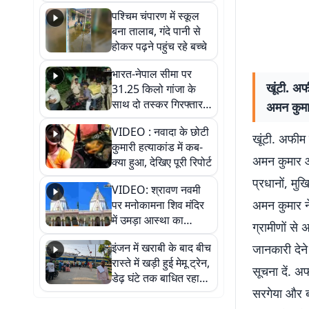
गिरफ्तार
पश्चिम चंपारण में स्कूल
बना तालाब, गंदे पानी से
होकर पढ़ने पहुंच रहे बच्चे
भारत-नेपाल सीमा पर
खूंटी. अफ
31.25 किलो गांजा के
साथ दो तस्कर गिरफ्तार,
अमन कुमा
नेपाली नंबर की बाइक
VIDEO : नवादा के छोटी
जब्त
खूंटी. अफीम 
कुमारी हत्याकांड में कब-
अमन कुमार और
क्या हुआ, देखिए पूरी रिपोर्ट
प्रधानों, मु
VIDEO: श्रावण नवमी
अमन कुमार ने
पर मनोकामना शिव मंदिर
में उमड़ा आस्था का
ग्रामीणों से
सैलाब, हर-हर महादेव के
इंजन में खराबी के बाद बीच
जानकारी देन
जयघोष से गूंजा परिसर
रास्ते में खड़ी हुई मेमू ट्रेन,
सूचना दें. 
डेढ़ घंटे तक बाधित रहा
सरगेया और ब
आवागमन