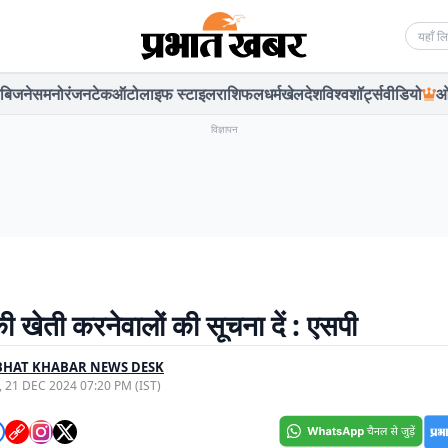
Searc
बिजनेस
मनोरंजन
टेक
ऑटो
लाइफ स्टाइल
राशिफल
धर्म
खेल
देश
विश्व
शॉर्ट्स
वीडियो
ओ
विज्ञापन
 खेती करनेवालों की सूचना दें : एसपी
BHAT KHABAR NEWS DESK
, 21 DEC 2024 07:20 PM (IST)