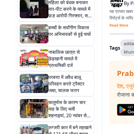
महिला को बंधक बनाकर
By
P
मार-पीट करने के मामले में
यह प्रभात खबर क
छ:ह आरोपी गिरफ्तार, सभी
रिपोर्ट्स के जरि
भेजे गए जेल
Read More
बच्चों के सर्वांगीण विकास
पर अभिभावकों से हुई चर्चा
adda 
Tags
नाबालिक छात्रा से
khun
छेड़खानी मामले में
प्राथमिकी दर्ज
Prab
परबत्ता में अवैध बालू
परिवहन करते ट्रैक्टर
देश
,
एजु
जब्त, चालक फरार
रोजाना की
चातुर्मास के कारण चार
माह के लिए थमी
शहनाइयां, 20 नवंबर से
फिर गूंजेंगे विवाह के मंगल
लग्जरी कार में बने तहखाने
गीत