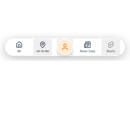
होम
आप का शहर
News Snap
Shorts
Follow us on
X
Download Mobile App