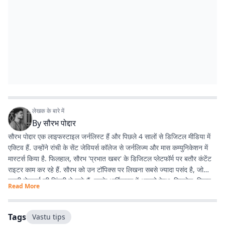
लेखक के बारे में
By
सौरभ पोद्दार
सौरभ पोद्दार एक लाइफस्टाइल जर्नलिस्ट हैं और पिछले 4 सालों से डिजिटल मीडिया में
एक्टिव हैं. उन्होंने रांची के सेंट जेवियर्स कॉलेज से जर्नलिज्म और मास कम्युनिकेशन में
मास्टर्स किया है. फिलहाल, सौरभ 'प्रभात खबर' के डिजिटल प्लेटफॉर्म पर बतौर कंटेंट
राइटर काम कर रहे हैं. सौरभ को उन टॉपिक्स पर लिखना सबसे ज्यादा पसंद है, जो
हमारी रोजमर्रा की जिंदगी से जुड़े हैं. उनके आर्टिकल्स में आपको हेल्थ, फिटनेस, स्किन-
Read More
हेयर केयर, पेरेंटिंग, हेल्दी रेसिपीज, घरेलू नुस्खे, रिलेशनशिप और वास्तु शास्त्र जैसी
उपयोगी जानकारियां मिलेंगी. फिटनेस और अच्छी सेहत सौरभ की निजी जिंदगी का भी
अहम हिस्सा हैं. वे जिन विषयों पर लिखते हैं, उन्हें अपनी रूटीन में फॉलो भी करते हैं.
Tags
Vastu tips
उनका मानना है कि जब आप किसी चीज को खुद एक्सपीरियंस करते हैं, तभी दूसरों तक