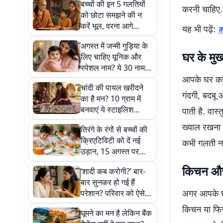
बच्चों की इन 5 गलतियों
करनी चाहिए.
को छोटा समझने की न
करें भूल, वरना आगे
यह भी पढ़ें:
क
चलकर माता-पिता को पड़
अगस्त में जन्मी गुड़िया के
सकता है पछताना
घर के मुख
लिए चाहिए यूनिक और
स्पेशल नाम? ये 30 नाम
जरूर आएंगे पसंद
आपके घर का म
चांदी की पायल खरीदने
गंदगी, बदबू 
का है मन? 10 ग्राम में
बनवाएं ये स्टाइलिश
पाती है. वा
डिजाइन
ख्याल रखना 
तिरंगे के रंगों से बच्चों की
क्रिएटिविटी को दें नई
कभी गलती नह
उड़ान, 15 अगस्त पर
साथ मिलकर बनाएं ये
किचन और
‘शादी कब करोगी?’ बार-
खूबसूरत क्राफ्ट
बार सुनकर हो गई हैं
अगर आपके घर
परेशान? परिवार को ऐसे
समझाएं अपनी बात
किचन या फिर 
घूमने का मन है लेकिन बैंक