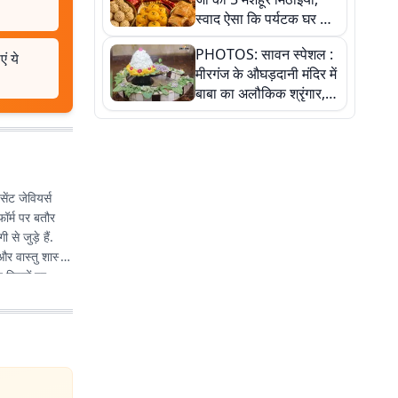
स्वाद ऐसा कि पर्यटक घर ले
जाना नहीं भूलते, तस्वीरों में
PHOTOS: सावन स्पेशल :
देखें
ं ये
मीरगंज के औघड़दानी मंदिर में
बाबा का अलौकिक श्रृंगार,
तस्वीरों में देखें महादेव के कई
मनमोहक स्वरूप
सेंट जेवियर्स
ॉर्म पर बतौर
से जुड़े हैं.
और वास्तु शास्त्र
 विषयों पर
करते हैं, तभी
्स पर बिल्कुल
खे आर्टिकल्स