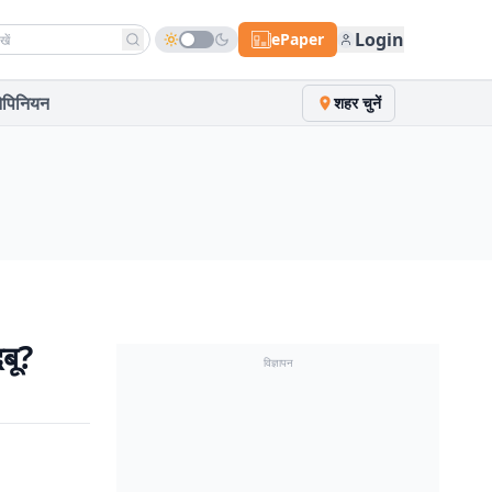
h news
Login
ePaper
पिनियन
शहर चुनें
बू?
विज्ञापन