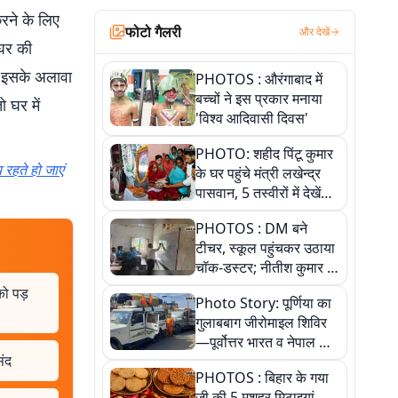
करने के लिए
फोटो गैलरी
और देखें
घर की
. इसके अलावा
PHOTOS : औरंगाबाद में
बच्चों ने इस प्रकार मनाया
 घर में
'विश्व आदिवासी दिवस'
PHOTO: शहीद पिंटू कुमार
रहते हो जाएं
के घर पहुंचे मंत्री लखेन्द्र
पासवान, 5 तस्वीरों में देखें
उस भावुक पल की पूरी
PHOTOS : DM बने
कहानी
टीचर, स्कूल पहुंचकर उठाया
चॉक-डस्टर; नीतीश कुमार के
इस चहेते अधिकारी को
को पड़
Photo Story: पूर्णिया का
जानिए
गुलाबबाग जीरोमाइल शिविर
—पूर्वोत्तर भारत व नेपाल के
संद
कांवरियों का प्रमुख सेवा धाम
PHOTOS : बिहार के गया
जी की 5 मशहूर मिठाइयां,