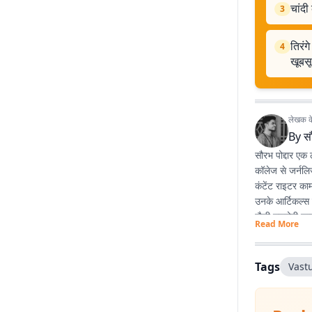
चांदी
3
तिरंग
4
खूबसू
लेखक के 
By
सौ
सौरभ पोद्दार एक ल
कॉलेज से जर्नलि
कंटेंट राइटर काम
उनके आर्टिकल्स म
जैसी उपयोगी जान
Read More
लिखते हैं, उन्ह
दूसरों तक सही और
आसान और आम बोल
Tags
Vastu
काफी एंगेजिंग और