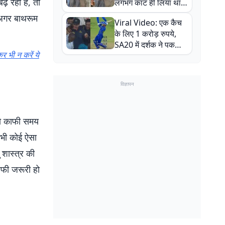
ढ़ रही है, तो
लगभग काट ही लिया था,
न्यूजीलैंड सीरीज से पहले
 अगर बाथरूम
Viral Video: एक कैच
बाल-बाल बचे
के लिए 1 करोड़ रुपये,
SA20 में दर्शक ने पकड़ा
र भी न करें ये
एक हाथ से गजब का कैच
विज्ञापन
 जो काफी समय
ं भी कोई ऐसा
शास्त्र की
काफी जरूरी हो