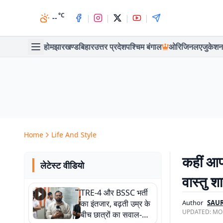
°C
|
|
|
|
--
होम
झारखण्ड
बिहार
उत्तर प्रदेश
पश्चिम बंगाल
ओरिजिनल
एजुकेशन
Home
Life And Style
कहीं आप
लेटेस्ट वीडियो
वास्तु श
TRE-4 और BSSC भर्ती
का इंतजार, बढ़ती उम्र के
Author
SAU
UPDATED:
MON
बीच छात्रों का सवाल-