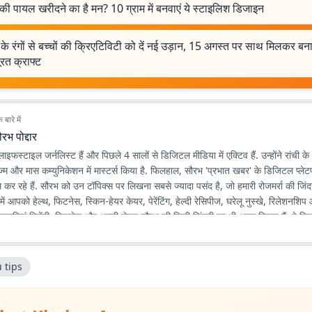
 की पायल खरीदने का है मन? 10 ग्राम में बनवाएं ये स्टाइलिश डिजाइन
े के रंगों से बच्चों की क्रिएटिविटी को दें नई उड़ान, 15 अगस्त पर साथ मिलकर बनाए
रत क्राफ्ट
बारे में
रभ पोद्दार
ाइफस्टाइल जर्नलिस्ट हैं और पिछले 4 सालों से डिजिटल मीडिया में एक्टिव हैं. उन्होंने रांची के 
ज्म और मास कम्युनिकेशन में मास्टर्स किया है. फिलहाल, सौरभ 'प्रभात खबर' के डिजिटल प्लेटफ
 कर रहे हैं. सौरभ को उन टॉपिक्स पर लिखना सबसे ज्यादा पसंद है, जो हमारी रोजमर्रा की जिंदगी 
ें आपको हेल्थ, फिटनेस, स्किन-हेयर केयर, पेरेंटिंग, हेल्दी रेसिपीज, घरेलू नुस्खे, रिलेशनशिप 
कारियां मिलेंगी. फिटनेस और अच्छी सेहत सौरभ की निजी जिंदगी का भी अहम हिस्सा हैं. वे जिन
ें अपनी रूटीन में फॉलो भी करते हैं. उनका मानना है कि जब आप किसी चीज को खुद एक्सपीरियंस 
 प्रैक्टिकल जानकारी पहुंचा सकते हैं. उनकी हमेशा यही कोशिश रहती है कि वे ट्रेंडिंग टॉपिक
चाल की हिंदी में लिखें, ताकि हर पाठक उसे आसानी से समझ सके. यही वजह है कि उनके लि
 tips
 SEO-फ्रेंडली होते हैं.