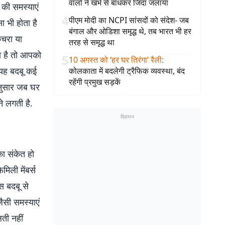
वालों ने खंभे से बांधकर जिंदा जलाया
 की समस्याएं
4
पीएम मोदी का NCPI सांसदों को संदेश- जब
ा भी होता है
बंगाल और ओडिशा समृद्ध थे, तब भारत भी हर
कचरा या
तरह से समृद्ध था
ा है तो आपको
5
10 अगस्त को ‘हर घर तिरंगा’ रैली
:
 यह बदबू कई
कोलकाता में बदलेगी ट्रैफिक व्यवस्था, बंद
रहेंगी प्रमुख सड़कें
अनुसार जब घर
े लगती है.
विज्ञापन
ा संकेत हो
मिली मेंबर्स
स बदबू से
जैसी समस्याएं
ती नहीं