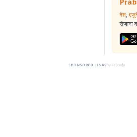
Prab
देश
,
एजु
रोजाना की
SPONSORED LINKS
by Taboola