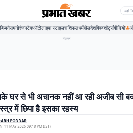
Searc
बिजनेस
मनोरंजन
टेक
ऑटो
लाइफ स्टाइल
राशिफल
धर्म
खेल
देश
विश्व
शॉर्ट्स
वीडियो
ओ
विज्ञापन
के घर से भी अचानक नहीं आ रही अजीब सी बद
ास्त्र में छिपा है इसका रहस्य
RABH PODDAR
, 11 MAY 2026 09:18 PM (IST)