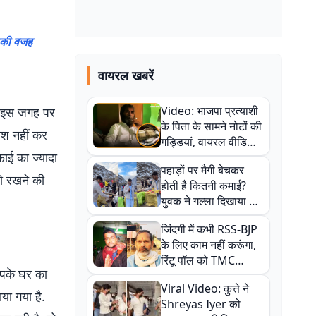
इसकी वजह
वायरल खबरें
Video: भाजपा प्रत्याशी
गर इस जगह पर
के पिता के सामने नोटों की
वेश नहीं कर
गड्डियां, वायरल वीडियो
ाई का ज्यादा
से राजनीति में उबाल,
पहाड़ों पर मैगी बेचकर
अजित महतो बोले- TMC
ो रखने की
होती है कितनी कमाई?
की गंदी चाल
युवक ने गल्ला दिखाया तो
नौकरी वालों के खड़े हो गए
जिंदगी में कभी RSS-BJP
कान
के लिए काम नहीं करूंगा,
रिंटू पॉल को TMC
आपके घर का
ऑफिस में ले जाकर पीटा,
Viral Video: कुत्ते ने
Video वायरल
या गया है.
Shreyas Iyer को