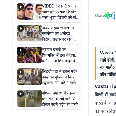
आखिर कब आएगी बहाली?
VIDEO : पढ़-लिख कर
देखें वीडियो
गवार बने प्रशांत किशोर,
Share
भरत भूषण तिवारी की माँ ने
कहा नहीं थी उम्मीद, बेटा
जर्जर सड़क से परेशान
था तो किसी को बोलने की
ग्रामीणों का अनोखा
नहीं थी हिम्मत
विरोध, सड़क पर धान
रोपकर और खाद डालकर
श्रावण दशमी पर
जताया आक्रोश
Vastu Tip
शिवभक्ति में डूबा बेतिया,
नहीं होती
मनोकामना शिव मंदिर में
हुआ भव्य श्रृंगार
का माहौल
लिट्टीपाड़ा में डबल मर्डर
और पॉजिट
कांड का पुलिस ने किया
खुलासा, 12 घंटे में आरोपी
Vastu Tip
गिरफ्तार
पश्चिम चंपारण में स्कूल
किसी भी कार्
बना तालाब, गंदे पानी से
करते हैं, तो
होकर पढ़ने पहुंच रहे बच्चे
को नजरअंदाज 