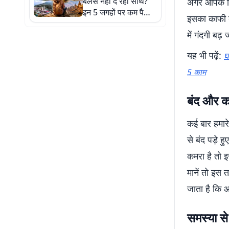
बैलेंस नहीं दे रहा साथ?
अगर आपके किच
इन 5 जगहों पर कम पैसों
इसका काफी ब
में बना लें ट्रिप का प्लान
में गंदगी बढ़
यह भी पढ़ें:
घ
5 काम
बंद और क
कई बार हमारे
से बंद पड़े ह
कमरा है तो 
मानें तो इस त
जाता है कि 
समस्या स