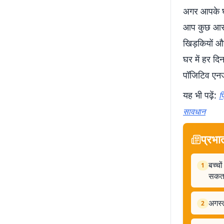
अगर आपके घर 
आप कुछ आसा
खिड़कियों और
घर में हर दि
पॉजिटिव एनर्
यह भी पढ़ें:
फ
सावधान
प्रभा
बच्च
1
सकता
अगस्त
2