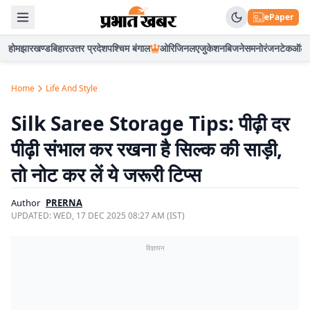
ePaper
होम
झारखण्ड
बिहार
उत्तर प्रदेश
पश्चिम बंगाल
ओरिजिनल
एजुकेशन
बिजनेस
मनोरंजन
टेक
ऑटो
Home
Life And Style
Silk Saree Storage Tips: पीढ़ी दर
पीढ़ी संभाल कर रखना है सिल्क की साड़ी,
तो नोट कर लें ये जरूरी टिप्स
Author
PRERNA
UPDATED:
WED, 17 DEC 2025 08:27 AM (IST)
विज्ञापन