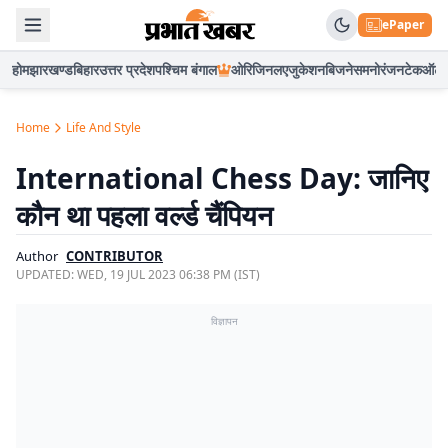
ePaper
होम
झारखण्ड
बिहार
उत्तर प्रदेश
पश्चिम बंगाल
ओरिजिनल
एजुकेशन
बिजनेस
मनोरंजन
टेक
ऑटो
Home
Life And Style
International Chess Day: जानिए
कौन था पहला वर्ल्ड चैंपियन
Author
CONTRIBUTOR
UPDATED:
WED, 19 JUL 2023 06:38 PM (IST)
विज्ञापन