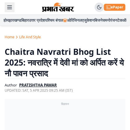
ePaper
होम
झारखण्ड
बिहार
उत्तर प्रदेश
पश्चिम बंगाल
ओरिजिनल
एजुकेशन
बिजनेस
मनोरंजन
टेक
ऑटो
Home
Life And Style
Chaitra Navratri Bhog List
2025: नवरात्रि में देवी मां को अर्पित करें ये
नौ पावन प्रसाद
Author
PRATISHTHA PAWAR
UPDATED:
SAT, 5 APR 2025 09:25 AM (IST)
विज्ञापन