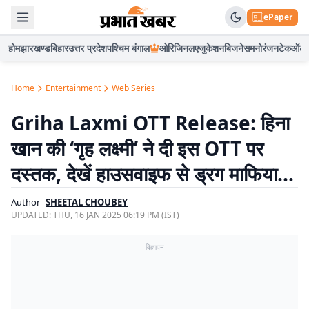
ePaper
होम
झारखण्ड
बिहार
उत्तर प्रदेश
पश्चिम बंगाल
ओरिजिनल
एजुकेशन
बिजनेस
मनोरंजन
टेक
ऑटो
Home
Entertainment
Web Series
Griha Laxmi OTT Release: हिना
खान की ‘गृह लक्ष्मी’ ने दी इस OTT पर
दस्तक, देखें हाउसवाइफ से ड्रग माफिया…
Author
SHEETAL CHOUBEY
UPDATED:
THU, 16 JAN 2025 06:19 PM (IST)
विज्ञापन