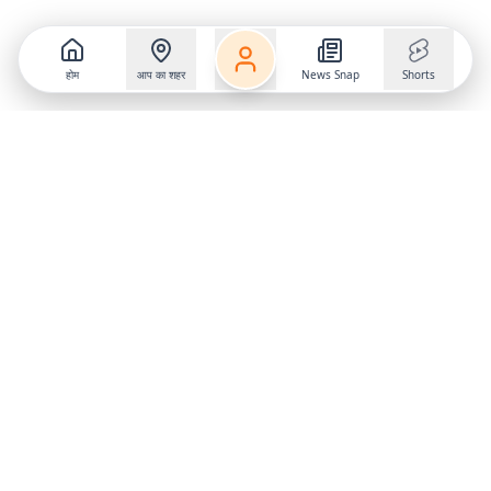
होम
आप का शहर
News Snap
Shorts
Follow us on
X
Download Mobile App
State
›
Jharkhand
›
Hindi News
Gumla News
Bihar News
Dumka News