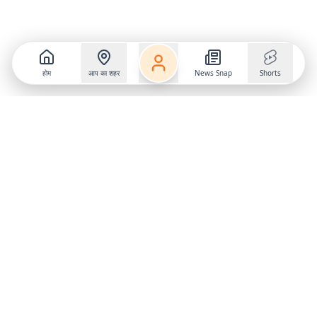
होम
आप का शहर
News Snap
Shorts
Follow us on
X
Download Mobile App
State
›
Jharkhand
›