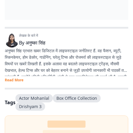
लेखक के बारे में
By
अनुष्का सिंह
अनुष्का सिंह प्रभात खबर डिजिटल में लाइफस्टाइल जर्नलिस्ट हैं. वह फैशन, ब्यूटी,
स्किनकेयर, होम डेकोर, गार्डनिंग, घरेलू टिप्स और रोजमर्रा की लाइफस्टाइल से जुड़े
विषयों पर खबरें लिखती हैं. इसके अलावा वह बदलते लाइफस्टाइल ट्रेंड्स, मौसमी
देखभाल, हेल्थ टिप्स और घर को बेहतर बनाने से जुड़ी उपयोगी जानकारी भी पाठकों तक
पहुंचाती हैं. उन्होंने एमिटी यूनिवर्सिटी, रांची से मास कम्युनिकेशन की पढ़ाई की है. उनकी
Read More
कोशिश रहती है कि पाठकों को आसान भाषा में सटीक, भरोसेमंद और उपयोगी जानकारी
मिले, जिसे वे अपनी रोजमर्रा की जिंदगी में आसानी से अपना सकें.
Actor Mohanlal
Box Office Collection
Tags
Drishyam 3