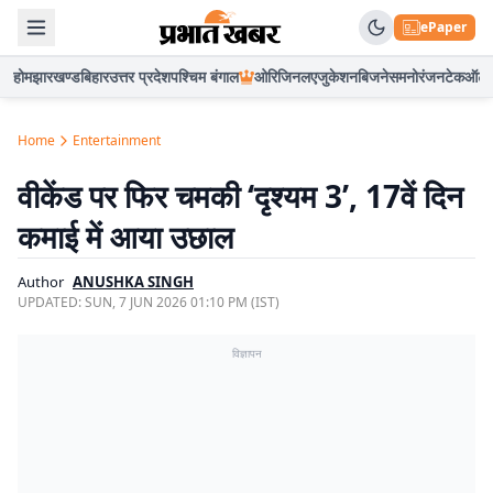
ePaper
होम
झारखण्ड
बिहार
उत्तर प्रदेश
पश्चिम बंगाल
ओरिजिनल
एजुकेशन
बिजनेस
मनोरंजन
टेक
ऑटो
Home
Entertainment
वीकेंड पर फिर चमकी ‘दृश्यम 3’, 17वें दिन
कमाई में आया उछाल
Author
ANUSHKA SINGH
UPDATED:
SUN, 7 JUN 2026 01:10 PM (IST)
विज्ञापन