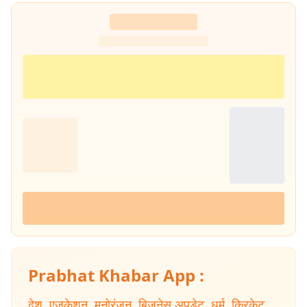
Prabhat Khabar App :
देश
,
एजुकेशन
,
मनोरंजन
,
बिजनेस अपडेट
,
धर्म
,
क्रिकेट
,