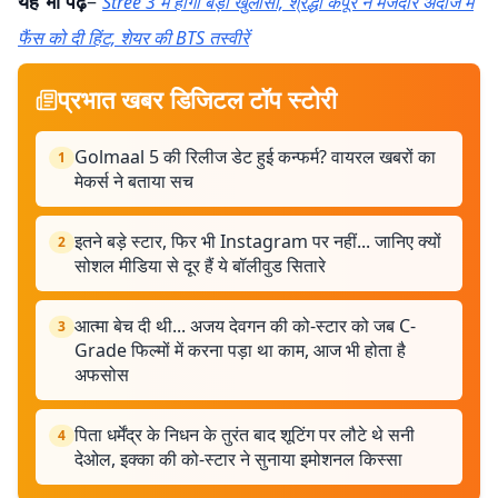
यह भी पढ़ें
–
Stree 3 में होगा बड़ा खुलासा, श्रद्धा कपूर ने मजेदार अंदाज में
फैंस को दी हिंट, शेयर की BTS तस्वीरें
प्रभात खबर डिजिटल टॉप स्टोरी
Golmaal 5 की रिलीज डेट हुई कन्फर्म? वायरल खबरों का
1
मेकर्स ने बताया सच
इतने बड़े स्टार, फिर भी Instagram पर नहीं... जानिए क्यों
2
सोशल मीडिया से दूर हैं ये बॉलीवुड सितारे
आत्मा बेच दी थी... अजय देवगन की को-स्टार को जब C-
3
Grade फिल्मों में करना पड़ा था काम, आज भी होता है
अफसोस
पिता धर्मेंद्र के निधन के तुरंत बाद शूटिंग पर लौटे थे सनी
4
देओल, इक्का की को-स्टार ने सुनाया इमोशनल किस्सा