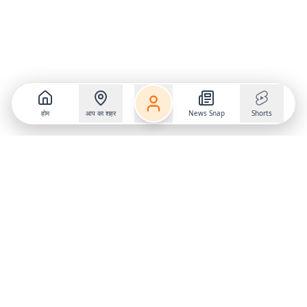
होम
आप का शहर
News Snap
Shorts
Follow us on
X
Download Mobile App