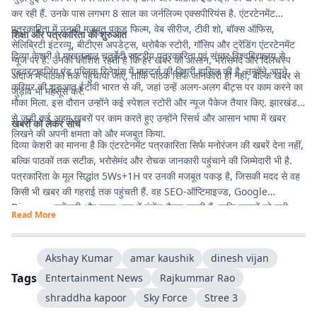
कर रही हैं. उनके पास लगभग 8 साल का जर्नलिज्म एक्सपीरियंस है. एंटरटेनमेंट
पत्रकारिता में उनकी मजबूत पकड़ फिल्म, वेब सीरीज, टीवी शो, बॉक्स ऑफिस,
शिक्षा और पत्रकारिता की शुरुआत
सेलिब्रिटी इंटरव्यू, बीटीएस अपडेट्स, थ्रोबैक स्टोरी, गॉसिप और ट्रेंडिंग एंटरटेनमेंट
दिव्या केशरी ने माखनलाल चतुर्वेदी राष्ट्रीय पत्रकारिता एवं संचार विश्वविद्यालय से
न्यूज पर है. उनकी कोशिश रहती है कि हर खबर को आसान, भरोसेमंद और दिलचस्प
एडवरटाइजिंग एंड पब्लिक रिलेशंस में मास्टर्स की डिग्री हासिल की है. उन्होंने अपने
अंदाज में पाठकों तक पहुंचाया जाए, ताकि पाठक सिर्फ जानकारी ही नहीं, बल्कि खबर से
करियर की शुरुआत ईटीवी भारत से की, जहां उन्हें अलग-अलग बीट्स पर काम करने का
जुड़ाव भी महसूस करें.
मौका मिला. इस दौरान उन्होंने कई स्पेशल स्टोरी और न्यूज पैकेज तैयार किए. झारखंड
से जुड़ी कई अहम खबरों पर काम करते हुए उन्होंने रिसर्च और आसान भाषा में खबर
खबरों को लेकर सोच
लिखने की अपनी क्षमता को और मजबूत किया.
दिव्या केशरी का मानना है कि एंटरटेनमेंट पत्रकारिता सिर्फ मनोरंजन की खबरें देना नहीं,
बल्कि पाठकों तक सटीक, भरोसेमंद और रोचक जानकारी पहुंचाने की जिम्मेदारी भी है.
पत्रकारिता के मूल सिद्धांत 5Ws+1H पर उनकी मजबूत पकड़ है, जिसकी मदद से वह
किसी भी खबर की गहराई तक पहुंचती हैं. वह SEO-ऑप्टिमाइज्ड, Google
Discover फ्रेंडली और सरल भाषा में कंटेंट तैयार करती हैं, ताकि पाठकों को सही
Read More
जानकारी आसानी से मिले और उनका पढ़ने का अनुभव बेहतर हो.
Akshay Kumar
amar kaushik
dinesh vijan
Tags
Entertainment News
Rajkummar Rao
shraddha kapoor
Sky Force
Stree 3