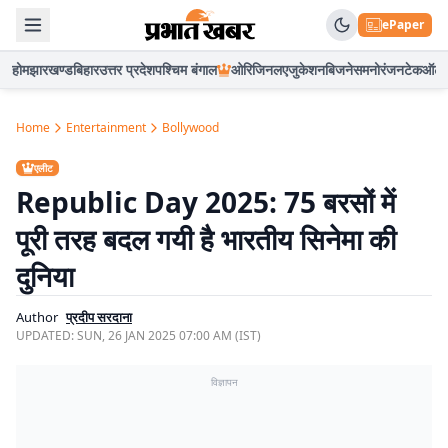
ePaper
होम
झारखण्ड
बिहार
उत्तर प्रदेश
पश्चिम बंगाल
ओरिजिनल
एजुकेशन
बिजनेस
मनोरंजन
टेक
ऑटो
Home
Entertainment
Bollywood
एलीट
Republic Day 2025: 75 बरसों में
पूरी तरह बदल गयी है भारतीय सिनेमा की
दुनिया
Author
प्रदीप सरदाना
UPDATED:
SUN, 26 JAN 2025 07:00 AM (IST)
विज्ञापन