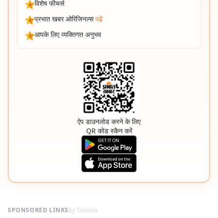
विशेष फीचर्स
प्रभात खबर ओरिजिनल्स
पढ़ें
आपके लिए व्यक्तिगत अनुभव
ऐप डाउनलोड करने के लिए
QR कोड स्कैन करें
SPONSORED LINKS
by Taboola