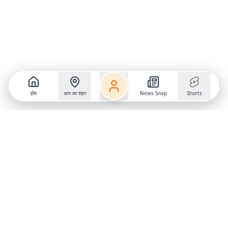
होम
आप का शहर
News Snap
Shorts
Follow us on
X
Download Mobile App