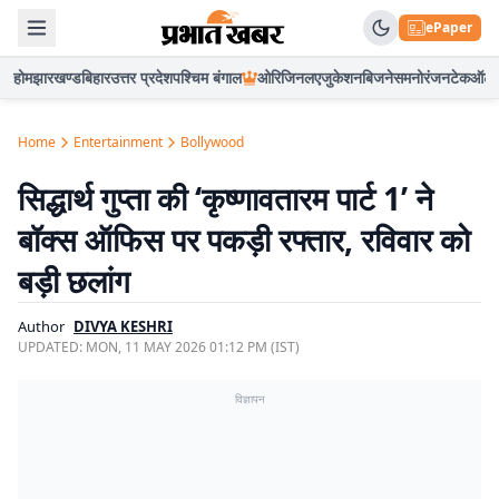
ePaper
होम
झारखण्ड
बिहार
उत्तर प्रदेश
पश्चिम बंगाल
ओरिजिनल
एजुकेशन
बिजनेस
मनोरंजन
टेक
ऑटो
Home
Entertainment
Bollywood
सिद्धार्थ गुप्ता की ‘कृष्णावतारम पार्ट 1’ ने
बॉक्स ऑफिस पर पकड़ी रफ्तार, रविवार को
बड़ी छलांग
Author
DIVYA KESHRI
UPDATED:
MON, 11 MAY 2026 01:12 PM (IST)
विज्ञापन