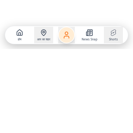
होम
आप का शहर
News Snap
Shorts
Follow us on
X
Download Mobile App