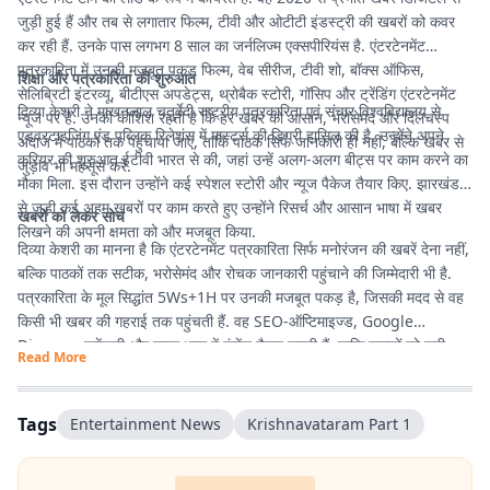
जुड़ी हुई हैं और तब से लगातार फिल्म, टीवी और ओटीटी इंडस्ट्री की खबरों को कवर
कर रही हैं. उनके पास लगभग 8 साल का जर्नलिज्म एक्सपीरियंस है. एंटरटेनमेंट
पत्रकारिता में उनकी मजबूत पकड़ फिल्म, वेब सीरीज, टीवी शो, बॉक्स ऑफिस,
शिक्षा और पत्रकारिता की शुरुआत
सेलिब्रिटी इंटरव्यू, बीटीएस अपडेट्स, थ्रोबैक स्टोरी, गॉसिप और ट्रेंडिंग एंटरटेनमेंट
दिव्या केशरी ने माखनलाल चतुर्वेदी राष्ट्रीय पत्रकारिता एवं संचार विश्वविद्यालय से
न्यूज पर है. उनकी कोशिश रहती है कि हर खबर को आसान, भरोसेमंद और दिलचस्प
एडवरटाइजिंग एंड पब्लिक रिलेशंस में मास्टर्स की डिग्री हासिल की है. उन्होंने अपने
अंदाज में पाठकों तक पहुंचाया जाए, ताकि पाठक सिर्फ जानकारी ही नहीं, बल्कि खबर से
करियर की शुरुआत ईटीवी भारत से की, जहां उन्हें अलग-अलग बीट्स पर काम करने का
जुड़ाव भी महसूस करें.
मौका मिला. इस दौरान उन्होंने कई स्पेशल स्टोरी और न्यूज पैकेज तैयार किए. झारखंड
से जुड़ी कई अहम खबरों पर काम करते हुए उन्होंने रिसर्च और आसान भाषा में खबर
खबरों को लेकर सोच
लिखने की अपनी क्षमता को और मजबूत किया.
दिव्या केशरी का मानना है कि एंटरटेनमेंट पत्रकारिता सिर्फ मनोरंजन की खबरें देना नहीं,
बल्कि पाठकों तक सटीक, भरोसेमंद और रोचक जानकारी पहुंचाने की जिम्मेदारी भी है.
पत्रकारिता के मूल सिद्धांत 5Ws+1H पर उनकी मजबूत पकड़ है, जिसकी मदद से वह
किसी भी खबर की गहराई तक पहुंचती हैं. वह SEO-ऑप्टिमाइज्ड, Google
Discover फ्रेंडली और सरल भाषा में कंटेंट तैयार करती हैं, ताकि पाठकों को सही
Read More
जानकारी आसानी से मिले और उनका पढ़ने का अनुभव बेहतर हो.
Tags
Entertainment News
Krishnavataram Part 1