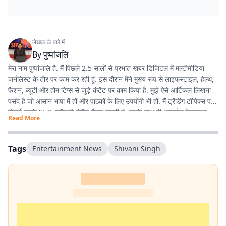
लेखक के बारे में
By
पुष्पांजलि
मेरा नाम पुष्पांजलि है. मैं पिछले 2.5 सालों से प्रभात खबर डिजिटल में मल्टीमीडिया
जर्नलिस्ट के तौर पर काम कर रही हूं. इस दौरान मैंने मुख्य रूप से लाइफस्टाइल, हेल्थ,
फैशन, ब्यूटी और होम टिप्स से जुड़े कंटेंट पर काम किया है. मुझे ऐसे आर्टिकल लिखना
पसंद है जो आसान भाषा में हों और पाठकों के लिए उपयोगी भी हों. मैं ट्रेंडिंग टॉपिक्स पर
रिसर्च करके SEO-फ्रेंडली कंटेंट तैयार करती हूं. इसके साथ ही आकर्षक हेडलाइन
Read More
लिखना, सही जानकारी जुटाना और डिजिटल ऑडियंस की पसंद के अनुसार कंटेंट तैयार
करना मेरी प्रमुख जिम्मेदारियों का हिस्सा रहा है. मैं हमेशा नई चीजें सीखने और अपने
लेखन को बेहतर बनाने की कोशिश करती हूं. मेरा उद्देश्य ऐसा कंटेंट तैयार करना है जो
Tags
Entertainment News
Shivani Singh
लोगों तक सही जानकारी सरल और दिलचस्प तरीके से पहुंचाए.