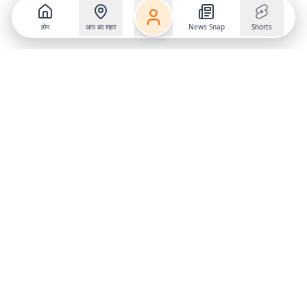
होम
आप का शहर
News Snap
Shorts
Follow us on
X
Download Mobile App
State
›
Jharkhand
›
Hindi News
Gumla News
Bihar News
Dumka News
Delhi News
Ranchi News