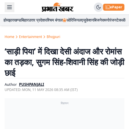
ePaper
होम
झारखण्ड
बिहार
उत्तर प्रदेश
पश्चिम बंगाल
ओरिजिनल
एजुकेशन
बिजनेस
मनोरंजन
टेक
ऑटो
Home
Entertainment
Bhojpuri
‘साड़ी पिया’ में दिखा देसी अंदाज और रोमांस
का तड़का, सुगम सिंह-शिवानी सिंह की जोड़ी
छाई
Author
PUSHPANJALI
UPDATED:
MON, 11 MAY 2026 08:35 AM (IST)
विज्ञापन