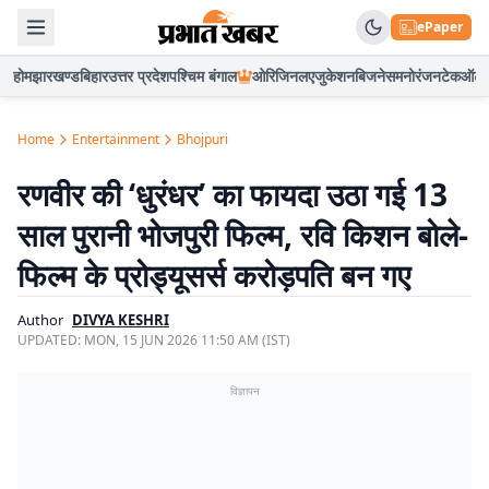
ePaper
होम
झारखण्ड
बिहार
उत्तर प्रदेश
पश्चिम बंगाल
ओरिजिनल
एजुकेशन
बिजनेस
मनोरंजन
टेक
ऑटो
Home
Entertainment
Bhojpuri
रणवीर की ‘धुरंधर’ का फायदा उठा गई 13
साल पुरानी भोजपुरी फिल्म, रवि किशन बोले-
फिल्म के प्रोड्यूसर्स करोड़पति बन गए
Author
DIVYA KESHRI
UPDATED:
MON, 15 JUN 2026 11:50 AM (IST)
विज्ञापन