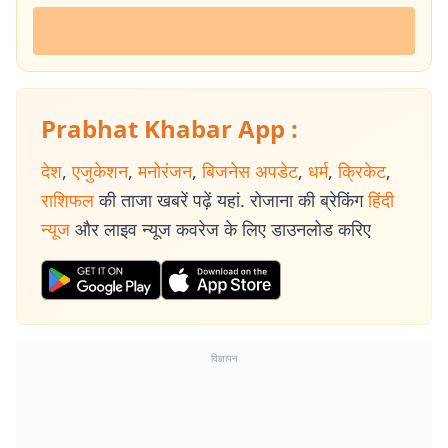
Prabhat Khabar App :
देश
,
एजुकेशन
,
मनोरंजन
,
बिजनेस अपडेट
,
धर्म
,
क्रिकेट
,
राशिफल
की ताजा खबरें पढ़ें यहां. रोजाना की ब्रेकिंग
हिंदी
न्यूज
और लाइव न्यूज कवरेज के लिए डाउनलोड करिए
विज्ञापन