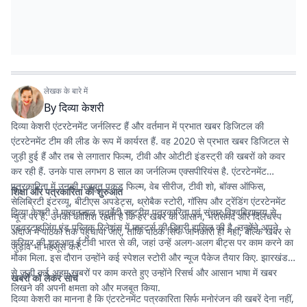
लेखक के बारे में
By
दिव्या केशरी
दिव्या केशरी एंटरटेनमेंट जर्नलिस्ट हैं और वर्तमान में प्रभात खबर डिजिटल की
एंटरटेनमेंट टीम की लीड के रूप में कार्यरत हैं. वह 2020 से प्रभात खबर डिजिटल से
जुड़ी हुई हैं और तब से लगातार फिल्म, टीवी और ओटीटी इंडस्ट्री की खबरों को कवर
कर रही हैं. उनके पास लगभग 8 साल का जर्नलिज्म एक्सपीरियंस है. एंटरटेनमेंट
पत्रकारिता में उनकी मजबूत पकड़ फिल्म, वेब सीरीज, टीवी शो, बॉक्स ऑफिस,
शिक्षा और पत्रकारिता की शुरुआत
सेलिब्रिटी इंटरव्यू, बीटीएस अपडेट्स, थ्रोबैक स्टोरी, गॉसिप और ट्रेंडिंग एंटरटेनमेंट
दिव्या केशरी ने माखनलाल चतुर्वेदी राष्ट्रीय पत्रकारिता एवं संचार विश्वविद्यालय से
न्यूज पर है. उनकी कोशिश रहती है कि हर खबर को आसान, भरोसेमंद और दिलचस्प
एडवरटाइजिंग एंड पब्लिक रिलेशंस में मास्टर्स की डिग्री हासिल की है. उन्होंने अपने
अंदाज में पाठकों तक पहुंचाया जाए, ताकि पाठक सिर्फ जानकारी ही नहीं, बल्कि खबर से
करियर की शुरुआत ईटीवी भारत से की, जहां उन्हें अलग-अलग बीट्स पर काम करने का
जुड़ाव भी महसूस करें.
मौका मिला. इस दौरान उन्होंने कई स्पेशल स्टोरी और न्यूज पैकेज तैयार किए. झारखंड
से जुड़ी कई अहम खबरों पर काम करते हुए उन्होंने रिसर्च और आसान भाषा में खबर
खबरों को लेकर सोच
लिखने की अपनी क्षमता को और मजबूत किया.
दिव्या केशरी का मानना है कि एंटरटेनमेंट पत्रकारिता सिर्फ मनोरंजन की खबरें देना नहीं,