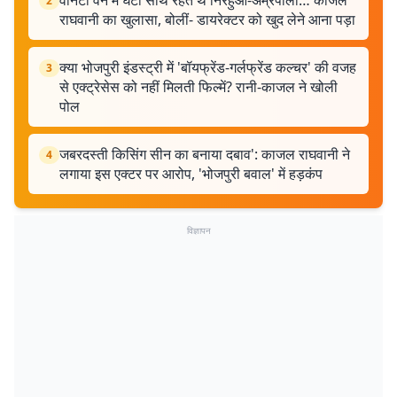
वैनिटी वैन में घंटों साथ रहते थे निरहुआ-अम्रपाली… काजल
2
राघवानी का खुलासा, बोलीं- डायरेक्टर को खुद लेने आना पड़ा
क्या भोजपुरी इंडस्ट्री में 'बॉयफ्रेंड-गर्लफ्रेंड कल्चर' की वजह
3
से एक्ट्रेसेस को नहीं मिलती फिल्में? रानी-काजल ने खोली
पोल
जबरदस्ती किसिंग सीन का बनाया दबाव': काजल राघवानी ने
4
लगाया इस एक्टर पर आरोप, 'भोजपुरी बवाल' में हड़कंप
विज्ञापन