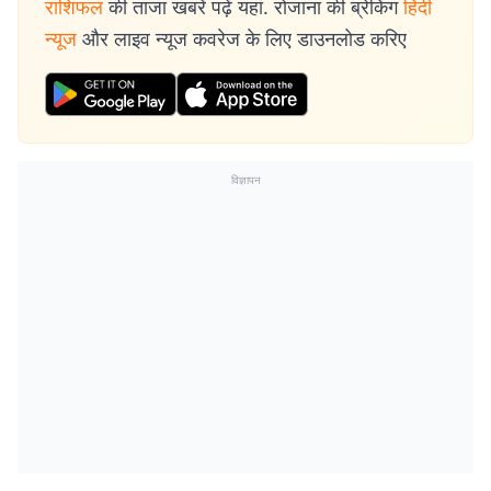
राशिफल
की ताजा खबरें पढ़ें यहां. रोजाना की ब्रेकिंग
हिंदी
न्यूज
और लाइव न्यूज कवरेज के लिए डाउनलोड करिए
विज्ञापन