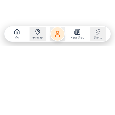
होम
आप का शहर
News Snap
Shorts
Follow us on
X
Download Mobile App