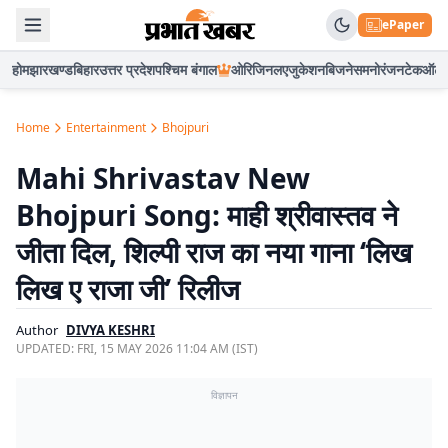
ePaper
होम
झारखण्ड
बिहार
उत्तर प्रदेश
पश्चिम बंगाल
ओरिजिनल
एजुकेशन
बिजनेस
मनोरंजन
टेक
ऑटो
Home
Entertainment
Bhojpuri
Mahi Shrivastav New
Bhojpuri Song: माही श्रीवास्तव ने
जीता दिल, शिल्पी राज का नया गाना ‘लिख
लिख ए राजा जी’ रिलीज
Author
DIVYA KESHRI
UPDATED:
FRI, 15 MAY 2026 11:04 AM (IST)
विज्ञापन