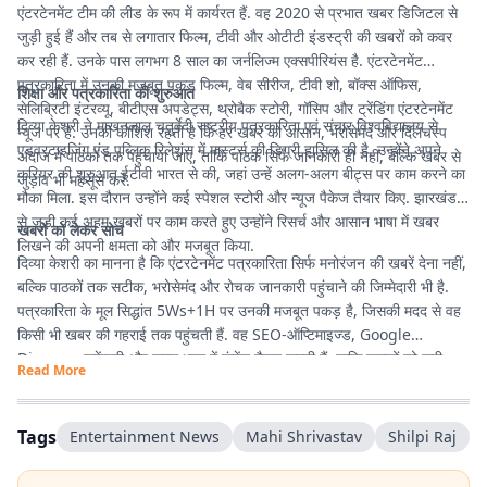
एंटरटेनमेंट टीम की लीड के रूप में कार्यरत हैं. वह 2020 से प्रभात खबर डिजिटल से
जुड़ी हुई हैं और तब से लगातार फिल्म, टीवी और ओटीटी इंडस्ट्री की खबरों को कवर
कर रही हैं. उनके पास लगभग 8 साल का जर्नलिज्म एक्सपीरियंस है. एंटरटेनमेंट
पत्रकारिता में उनकी मजबूत पकड़ फिल्म, वेब सीरीज, टीवी शो, बॉक्स ऑफिस,
शिक्षा और पत्रकारिता की शुरुआत
सेलिब्रिटी इंटरव्यू, बीटीएस अपडेट्स, थ्रोबैक स्टोरी, गॉसिप और ट्रेंडिंग एंटरटेनमेंट
दिव्या केशरी ने माखनलाल चतुर्वेदी राष्ट्रीय पत्रकारिता एवं संचार विश्वविद्यालय से
न्यूज पर है. उनकी कोशिश रहती है कि हर खबर को आसान, भरोसेमंद और दिलचस्प
एडवरटाइजिंग एंड पब्लिक रिलेशंस में मास्टर्स की डिग्री हासिल की है. उन्होंने अपने
अंदाज में पाठकों तक पहुंचाया जाए, ताकि पाठक सिर्फ जानकारी ही नहीं, बल्कि खबर से
करियर की शुरुआत ईटीवी भारत से की, जहां उन्हें अलग-अलग बीट्स पर काम करने का
जुड़ाव भी महसूस करें.
मौका मिला. इस दौरान उन्होंने कई स्पेशल स्टोरी और न्यूज पैकेज तैयार किए. झारखंड
से जुड़ी कई अहम खबरों पर काम करते हुए उन्होंने रिसर्च और आसान भाषा में खबर
खबरों को लेकर सोच
लिखने की अपनी क्षमता को और मजबूत किया.
दिव्या केशरी का मानना है कि एंटरटेनमेंट पत्रकारिता सिर्फ मनोरंजन की खबरें देना नहीं,
बल्कि पाठकों तक सटीक, भरोसेमंद और रोचक जानकारी पहुंचाने की जिम्मेदारी भी है.
पत्रकारिता के मूल सिद्धांत 5Ws+1H पर उनकी मजबूत पकड़ है, जिसकी मदद से वह
किसी भी खबर की गहराई तक पहुंचती हैं. वह SEO-ऑप्टिमाइज्ड, Google
Discover फ्रेंडली और सरल भाषा में कंटेंट तैयार करती हैं, ताकि पाठकों को सही
Read More
जानकारी आसानी से मिले और उनका पढ़ने का अनुभव बेहतर हो.
Tags
Entertainment News
Mahi Shrivastav
Shilpi Raj