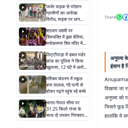
कहा नहीं थी उम्मीद, बेटा
जर्जर सड़क से परेशान
था तो किसी को बोलने की
ग्रामीणों का अनोखा
नहीं थी हिम्मत
Share
विरोध, सड़क पर धान
रोपकर और खाद डालकर
श्रावण दशमी पर
जताया आक्रोश
शिवभक्ति में डूबा बेतिया,
मनोकामना शिव मंदिर में
हुआ भव्य श्रृंगार
लिट्टीपाड़ा में डबल मर्डर
अनुपमा क
कांड का पुलिस ने किया
इंसान है 
खुलासा, 12 घंटे में आरोपी
गिरफ्तार
पश्चिम चंपारण में स्कूल
Anupama: रू
बना तालाब, गंदे पानी से
दिखाया जा रह
होकर पढ़ने पहुंच रहे बच्चे
अनुपमा को प
भारत-नेपाल सीमा पर
जिसने फूड क्
31.25 किलो गांजा के
साथ दो तस्कर गिरफ्तार,
हालांकि ये स
नेपाली नंबर की बाइक
जब्त