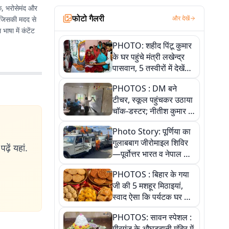
ीक, भरोसेमंद और
फोटो गैलरी
और देखें
, जिसकी मदद से
षा में कंटेंट
PHOTO: शहीद पिंटू कुमार
के घर पहुंचे मंत्री लखेन्द्र
पासवान, 5 तस्वीरों में देखें
उस भावुक पल की पूरी
PHOTOS : DM बने
कहानी
टीचर, स्कूल पहुंचकर उठाया
चॉक-डस्टर; नीतीश कुमार के
इस चहेते अधिकारी को
Photo Story: पूर्णिया का
जानिए
गुलाबबाग जीरोमाइल शिविर
ढ़ें यहां.
—पूर्वोत्तर भारत व नेपाल के
कांवरियों का प्रमुख सेवा धाम
PHOTOS : बिहार के गया
जी की 5 मशहूर मिठाइयां,
स्वाद ऐसा कि पर्यटक घर ले
जाना नहीं भूलते, तस्वीरों में
PHOTOS: सावन स्पेशल :
देखें
मीरगंज के औघड़दानी मंदिर में