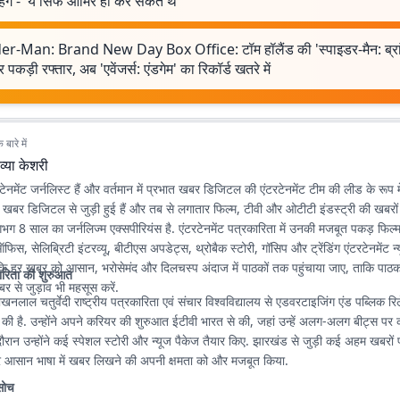
ेंगे - 'ये सिर्फ आमिर ही कर सकते थे'
er-Man: Brand New Day Box Office: टॉम हॉलैंड की 'स्पाइडर-मैन: ब्रांड 
र पकड़ी रफ्तार, अब 'एवेंजर्स: एंडगेम' का रिकॉर्ड खतरे में
बारे में
व्या केशरी
रटेनमेंट जर्नलिस्ट हैं और वर्तमान में प्रभात खबर डिजिटल की एंटरटेनमेंट टीम की लीड के रूप में
खबर डिजिटल से जुड़ी हुई हैं और तब से लगातार फिल्म, टीवी और ओटीटी इंडस्ट्री की खबर
गभग 8 साल का जर्नलिज्म एक्सपीरियंस है. एंटरटेनमेंट पत्रकारिता में उनकी मजबूत पकड़ फिल्म
फिस, सेलिब्रिटी इंटरव्यू, बीटीएस अपडेट्स, थ्रोबैक स्टोरी, गॉसिप और ट्रेंडिंग एंटरटेनमेंट न
कि हर खबर को आसान, भरोसेमंद और दिलचस्प अंदाज में पाठकों तक पहुंचाया जाए, ताकि पाठक
ारिता की शुरुआत
बर से जुड़ाव भी महसूस करें.
ाखनलाल चतुर्वेदी राष्ट्रीय पत्रकारिता एवं संचार विश्वविद्यालय से एडवरटाइजिंग एंड पब्लिक रिलेश
 की है. उन्होंने अपने करियर की शुरुआत ईटीवी भारत से की, जहां उन्हें अलग-अलग बीट्स पर
ौरान उन्होंने कई स्पेशल स्टोरी और न्यूज पैकेज तैयार किए. झारखंड से जुड़ी कई अहम खबरों
 और आसान भाषा में खबर लिखने की अपनी क्षमता को और मजबूत किया.
सोच