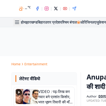
°C
|
|
|
|
--
होम
झारखण्ड
बिहार
उत्तर प्रदेश
पश्चिम बंगाल
ओरिजिनल
एजुकेशन
Home
Entertainment
Anupama
लेटेस्ट वीडियो
की शादी 
VIDEO : पढ़-लिख कर
गवार बने प्रशांत किशोर,
Author
DIVY
UPDATED:
TUE
भरत भूषण तिवारी की माँ ने