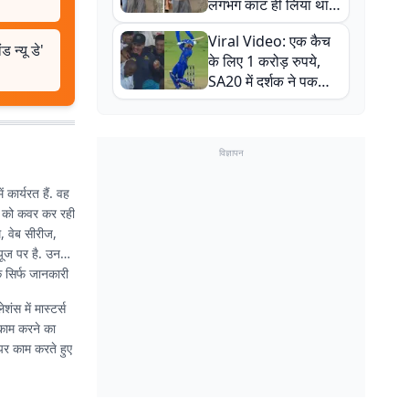
लगभग काट ही लिया था,
न्यूजीलैंड सीरीज से पहले
Viral Video: एक कैच
बाल-बाल बचे
न्यू डे'
के लिए 1 करोड़ रुपये,
SA20 में दर्शक ने पकड़ा
एक हाथ से गजब का कैच
विज्ञापन
 कार्यरत हैं. वह
ों को कवर कर रही
, वेब सीरीज,
्यूज पर है. उनकी
 सिर्फ जानकारी
ंस में मास्टर्स
 काम करने का
 पर काम करते हुए