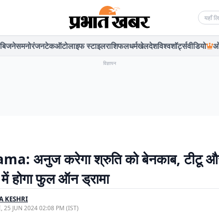
Searc
बिजनेस
मनोरंजन
टेक
ऑटो
लाइफ स्टाइल
राशिफल
धर्म
खेल
देश
विश्व
शॉर्ट्स
वीडियो
ओ
विज्ञापन
: अनुज करेगा श्रुति को बेनकाब, टीटू और
में होगा फुल ऑन ड्रामा
A KESHRI
, 25 JUN 2024 02:08 PM (IST)