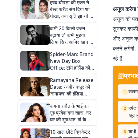
हर्षद चोपड़ा की एक्स ने
अनुज करेगा 
बेस्ट फ्रेंड संग दिया था
धोखा, क्या सृति झा थीं वो
अनुज को पता
लड़की? एक्टर ने किया
कभी 20 किलो वजन
सुनकर काफी 
खुलासा
बढ़ाया तो कभी मुंडवा
और अनुज को र
लिया सिर, आमिर खान के
करने लगेगी. 
7 रोल, जिन्हें देखकर आप
Spider-Man: Brand
भी कहेंगे - 'ये सिर्फ आमिर
रहे हैं.
New Day Box
ही कर सकते थे'
Office: टॉम हॉलैंड की
प्रभा
'स्पाइडर-मैन: ब्रांड न्यू डे'
Ramayana Release
ने फिर पकड़ी रफ्तार, अब
Date: रणबीर कपूर की
'एवेंजर्स: एंडगेम' का
सलमान
1
'रामायण' की इंडिया
रिकॉर्ड खतरे में
रिलीज डेट बदली, अब इस
कंगना रनौत के भाई का
दिन थिएटर्स में आएगी
हर्षद
2
गृह प्रवेश बना खास, नए
फिल्म
खुला
घर की शुरुआत ‘मां के
नाम’ पौधे के साथ
कभी 
10 साल छोटे क्रिकेटर
3