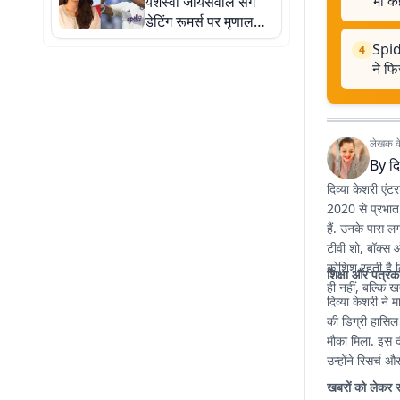
भी कह
यशस्वी जायसवाल संग
डेटिंग रूमर्स पर मृणाल
ठाकुर ने तोड़ी चुप्पी,
Spid
4
बोलीं- देश में क्या कुछ नहीं
ने फि
हो रहा है
लेखक के 
By
दि
दिव्या केशरी एंट
2020 से प्रभात 
हैं. उनके पास ल
टीवी शो, बॉक्स ऑ
कोशिश रहती है 
शिक्षा और पत्रक
ही नहीं, बल्कि ख
दिव्या केशरी ने म
की डिग्री हासिल
मौका मिला. इस द
उन्होंने रिसर्च
खबरों को लेकर 