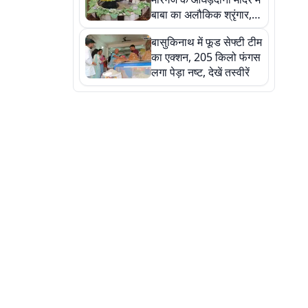
बाबा का अलौकिक श्रृंगार,
तस्वीरों में देखें महादेव के कई
बासुकिनाथ में फूड सेफ्टी टीम
मनमोहक स्वरूप
का एक्शन, 205 किलो फंगस
लगा पेड़ा नष्ट, देखें तस्वीरें