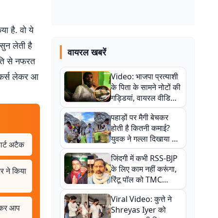
ा है. वो ये
ुन लेती है
वायरल खबरें
ुति से नफरत
मेकर्स लेकर आ
Video: भाजपा प्रत्याशी
के पिता के सामने नोटों की
गड्डियां, वायरल वीडियो
से राजनीति में उबाल,
पहाड़ों पर मैगी बेचकर
अजित महतो बोले- TMC
होती है कितनी कमाई?
की गंदी चाल
युवक ने गल्ला दिखाया तो
ार्ट अटैक
नौकरी वालों के खड़े हो गए
जिंदगी में कभी RSS-BJP
कान
के लिए काम नहीं करूंगा,
टर ने किया
रिंटू पॉल को TMC
ऑफिस में ले जाकर पीटा,
Viral Video: कुत्ते ने
Video वायरल
ेखकर आप
Shreyas Iyer को