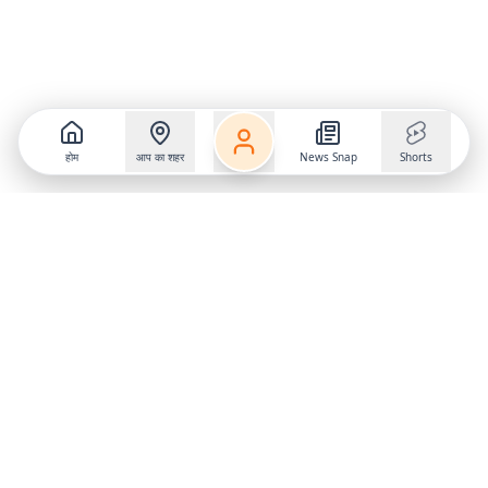
होम
आप का शहर
News Snap
Shorts
Follow us on
X
Download Mobile App