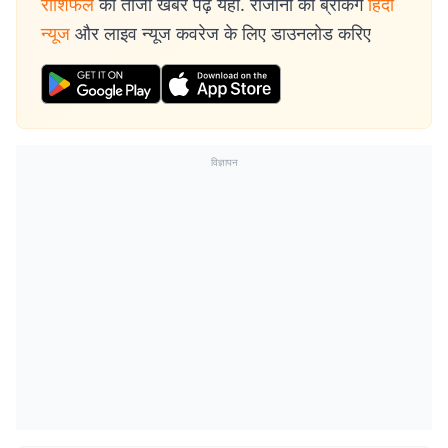
राशिफल
की ताजा खबरें पढ़ें यहां. रोजाना की ब्रेकिंग
हिंदी
न्यूज
और लाइव न्यूज कवरेज के लिए डाउनलोड करिए
विज्ञापन