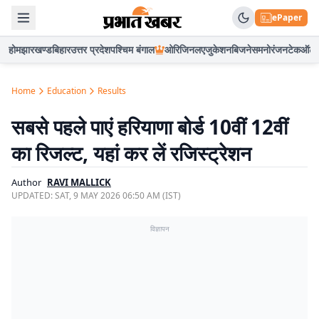
ePaper
होम
झारखण्ड
बिहार
उत्तर प्रदेश
पश्चिम बंगाल
ओरिजिनल
एजुकेशन
बिजनेस
मनोरंजन
टेक
ऑटो
Home
Education
Results
सबसे पहले पाएं हरियाणा बोर्ड 10वीं 12वीं
का रिजल्ट, यहां कर लें रजिस्ट्रेशन
Author
RAVI MALLICK
UPDATED:
SAT, 9 MAY 2026 06:50 AM (IST)
विज्ञापन