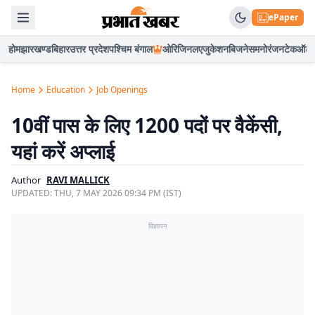
ePaper
होम
झारखण्ड
बिहार
उत्तर प्रदेश
पश्चिम बंगाल
ओरिजिनल
एजुकेशन
बिजनेस
मनोरंजन
टेक
ऑटो
Home
Education
Job Openings
10वीं पास के लिए 1200 पदों पर वैकेंसी,
यहां करें अप्लाई
Author
RAVI MALLICK
UPDATED:
THU, 7 MAY 2026 09:34 PM (IST)
विज्ञापन