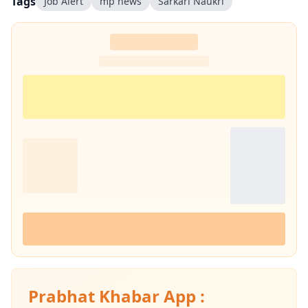
Tags
Job Alert
mp news
Sarkari Naukri
Prabhat Khabar App :