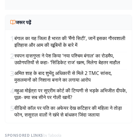
जरूर पढ़ें
1
बंगाल का यह जिला है भारत की ‘मैंगो सिटी’, जानें इसका गौरवशाली
इतिहास और आम की खूबियों के बारे में
2
स्वपन दासगुप्ता ने पेश किया ‘नया पश्चिम बंगाल’ का रोडमैप,
उद्योगपतियों से कहा- ‘सिंडिकेट राज’ खत्म, मिलेगा बेहतर माहौल
3
अमित शाह के बाद शुभेंदु अधिकारी से मिले 2 TMC सांसद,
मुसलमानों को निशाना बनाने का लगाया आरोप
4
महुआ मोईत्रा पर सुप्रीम कोर्ट की टिप्पणी से भड़के अभिजीत दीपके,
पूछा- क्या सब सीने पर गोली खायें?
5
वीडियो कॉल पर पति का अफेयर देख कटिहार की महिला ने तोड़ा
फोन, ससुराल वालों ने खंभे से बांधकर जिंदा जलाया
SPONSORED LINKS
by Taboola