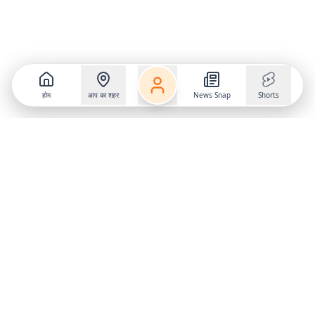
होम
आप का शहर
News Snap
Shorts
Follow us on
X
Download Mobile App