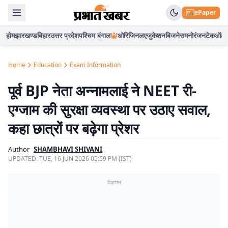
ePaper
होम
झारखण्ड
बिहार
उत्तर प्रदेश
पश्चिम बंगाल
ओरिजिनल
एजुकेशन
बिजनेस
मनोरंजन
टेक
ऑटो
Home
Education
Exam Information
पूर्व BJP नेता अन्नामलाई ने NEET री-
एग्जाम की सुरक्षा व्यवस्था पर उठाए सवाल,
कहा छात्रों पर बढ़ेगा प्रेशर
Author
SHAMBHAVI SHIVANI
UPDATED:
TUE, 16 JUN 2026 05:59 PM (IST)
विज्ञापन