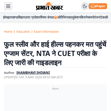
ePaper
होम
झारखण्ड
बिहार
उत्तर प्रदेश
पश्चिम बंगाल
ओरिजिनल
एजुकेशन
बिजनेस
मनोरंजन
टेक
ऑटो
Home
Education
Exam Information
फुल स्लीव और हाई हील्स पहनकर मत पहुंचें
एग्जाम सेंटर, NTA ने CUET परीक्षा के
लिए जारी की गाइडलाइन
Author
SHAMBHAVI SHIVANI
UPDATED:
SAT, 9 MAY 2026 09:55 AM (IST)
विज्ञापन