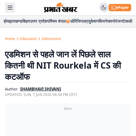
ePaper
होम
झारखण्ड
बिहार
उत्तर प्रदेश
पश्चिम बंगाल
ओरिजिनल
एजुकेशन
बिजनेस
मनोरंजन
टेक
ऑटो
Home
Education
Admissions
एडमिशन से पहले जान लें पिछले साल
कितनी थी NIT Rourkela में CS की
कटऑफ
Author
SHAMBHAVI SHIVANI
UPDATED:
SUN, 7 JUN 2026 06:34 PM (IST)
विज्ञापन