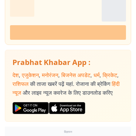
Prabhat Khabar App :
देश
,
एजुकेशन
,
मनोरंजन
,
बिजनेस अपडेट
,
धर्म
,
क्रिकेट
,
राशिफल
की ताजा खबरें पढ़ें यहां. रोजाना की ब्रेकिंग
हिंदी
न्यूज
और लाइव न्यूज कवरेज के लिए डाउनलोड करिए
विज्ञापन