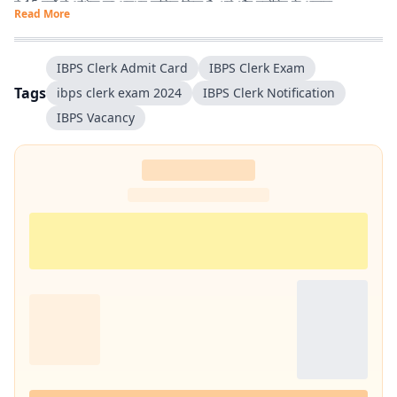
में 15 वर्षों से अधिक का अनुभव हासिल किया है. धर्म और ज्योतिष के अलावा
Read More
एंटरटेनमेंट, लाइफस्टाइल और शिक्षा जैसे विषयों पर भी लगातार लेखन करता रहा हूं.
मेरी कोशिश रहती है कि जटिल विषयों को आसान, रोचक और भरोसेमंद तरीके से पाठकों
तक पहुंचाया जाए.
IBPS Clerk Admit Card
IBPS Clerk Exam
Tags
ibps clerk exam 2024
IBPS Clerk Notification
IBPS Vacancy