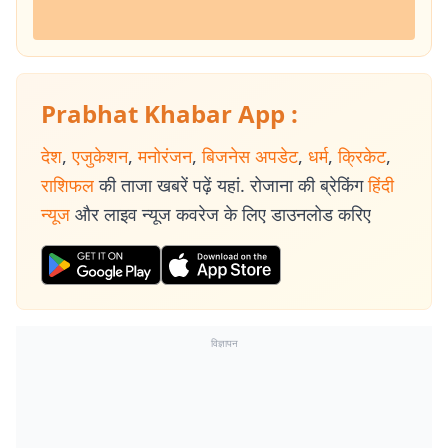
Prabhat Khabar App :
देश
,
एजुकेशन
,
मनोरंजन
,
बिजनेस अपडेट
,
धर्म
,
क्रिकेट
,
राशिफल
की ताजा खबरें पढ़ें यहां. रोजाना की ब्रेकिंग
हिंदी
न्यूज
और लाइव न्यूज कवरेज के लिए डाउनलोड करिए
विज्ञापन