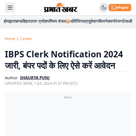
ePaper
होम
झारखण्ड
बिहार
उत्तर प्रदेश
पश्चिम बंगाल
ओरिजिनल
एजुकेशन
बिजनेस
मनोरंजन
टेक
ऑटो
Home
Career
IBPS Clerk Notification 2024
जारी, बंपर पदों के लिए ऐसे करें आवेदन
Author
SHAURYA PUNJ
UPDATED:
MON, 1 JUL 2024 01:37 PM (IST)
विज्ञापन