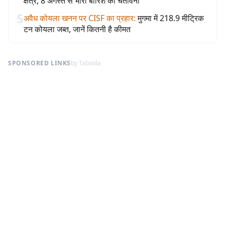
क्षेत्र, 8 अगस्त से भारी बारिश की चेतावनी
5
अवैध कोयला खनन पर CISF का प्रहार
:
मुगमा में 218.9 मीट्रिक
टन कोयला जब्त, जानें कितनी है कीमत
SPONSORED LINKS
by Taboola