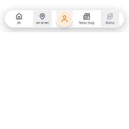
होम
आप का शहर
News Snap
Shorts
Follow us on
X
Download Mobile App
State
›
Jharkhand
›
Hindi News
Gumla News