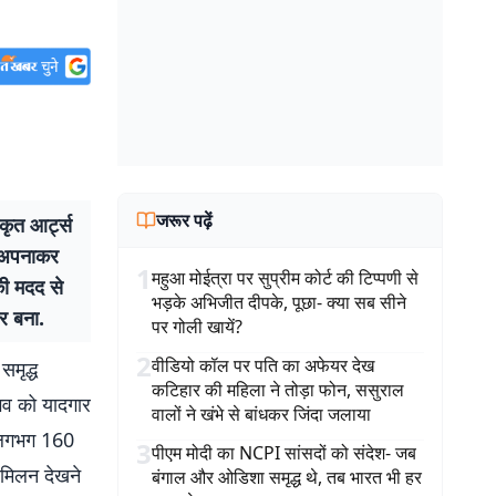
जरूर पढ़ें
ृत आर्ट्स
ो अपनाकर
1
महुआ मोईत्रा पर सुप्रीम कोर्ट की टिप्पणी से
की मदद से
भड़के अभिजीत दीपके, पूछा- क्या सब सीने
र बना.
पर गोली खायें?
2
वीडियो कॉल पर पति का अफेयर देख
समृद्ध
कटिहार की महिला ने तोड़ा फोन, ससुराल
ुभव को यादगार
वालों ने खंभे से बांधकर जिंदा जलाया
े लगभग 160
3
पीएम मोदी का NCPI सांसदों को संदेश- जब
 मिलन देखने
बंगाल और ओडिशा समृद्ध थे, तब भारत भी हर