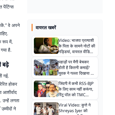
पेंटिंग्स
कें.” वे अपने
वायरल खबरें
ाहिए.
Video: भाजपा प्रत्याशी
रूप में,
के पिता के सामने नोटों की
गया है.
गड्डियां, वायरल वीडियो
से राजनीति में उबाल,
पहाड़ों पर मैगी बेचकर
बढ़े
अजित महतो बोले- TMC
होती है कितनी कमाई?
की गंदी चाल
युवक ने गल्ला दिखाया तो
ती गई.
नौकरी वालों के खड़े हो गए
जिंदगी में कभी RSS-BJP
रेरित होकर
कान
के लिए काम नहीं करूंगा,
ना आशीर्वाद
रिंटू पॉल को TMC
 उन्हें लगता
ऑफिस में ले जाकर पीटा,
Viral Video: कुत्ते ने
Video वायरल
म्मीदों ने
Shreyas Iyer को