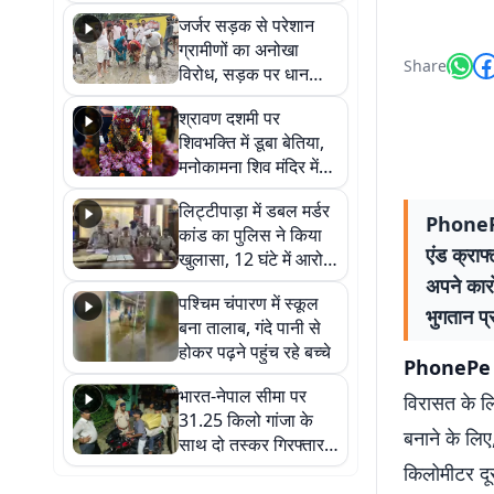
कहा नहीं थी उम्मीद, बेटा
जर्जर सड़क से परेशान
था तो किसी को बोलने की
ग्रामीणों का अनोखा
नहीं थी हिम्मत
Share
विरोध, सड़क पर धान
रोपकर और खाद डालकर
श्रावण दशमी पर
जताया आक्रोश
शिवभक्ति में डूबा बेतिया,
मनोकामना शिव मंदिर में
हुआ भव्य श्रृंगार
लिट्टीपाड़ा में डबल मर्डर
PhonePe
कांड का पुलिस ने किया
एंड क्राफ
खुलासा, 12 घंटे में आरोपी
गिरफ्तार
अपने कार
पश्चिम चंपारण में स्कूल
भुगतान प्
बना तालाब, गंदे पानी से
होकर पढ़ने पहुंच रहे बच्चे
PhonePe 
भारत-नेपाल सीमा पर
विरासत के लि
31.25 किलो गांजा के
बनाने के लि
साथ दो तस्कर गिरफ्तार,
नेपाली नंबर की बाइक
किलोमीटर दू
जब्त