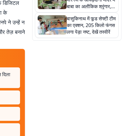
र्फ डिजिटल
बाबा का अलौकिक श्रृंगार,
ा के
तस्वीरों में देखें महादेव के कई
बासुकिनाथ में फूड सेफ्टी टीम
मनमोहक स्वरूप
 ने उन्हें न
का एक्शन, 205 किलो फंगस
र तेज़ बनाने
लगा पेड़ा नष्ट, देखें तस्वीरें
त दिला