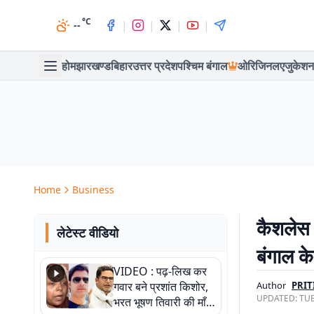
°C
|
|
|
|
--
होम
झारखण्ड
बिहार
उत्तर प्रदेश
पश्चिम बंगाल
ओरिजिनल
एजुकेशन
Home
Business
कैशलेस ल
लेटेस्ट वीडियो
बंगाल के
VIDEO : पढ़-लिख कर
गवार बने प्रशांत किशोर,
Author
PRIT
UPDATED:
TUE
भरत भूषण तिवारी की माँ ने