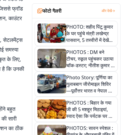
, जिससे फ्रॉड
फोटो गैलरी
और देखें
मेशन, काउंटर
PHOTO: शहीद पिंटू कुमार
के घर पहुंचे मंत्री लखेन्द्र
, सेटलमेंट्स
पासवान, 5 तस्वीरों में देखें
उस भावुक पल की पूरी
ोई समस्या
PHOTOS : DM बने
कहानी
कृत के लिए,
टीचर, स्कूल पहुंचकर उठाया
चॉक-डस्टर; नीतीश कुमार के
ा है कि उनकी
इस चहेते अधिकारी को
Photo Story: पूर्णिया का
जानिए
गुलाबबाग जीरोमाइल शिविर
—पूर्वोत्तर भारत व नेपाल के
कांवरियों का प्रमुख सेवा धाम
PHOTOS : बिहार के गया
ंने बहुत
जी की 5 मशहूर मिठाइयां,
स्वाद ऐसा कि पर्यटक घर ले
 की सारी
जाना नहीं भूलते, तस्वीरों में
ेक्शन का ठीक
PHOTOS: सावन स्पेशल :
देखें
मीरगंज के औघड़दानी मंदिर में