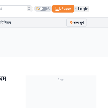
h news
Login
ePaper
पिनियन
शहर चुनें
चिम
विज्ञापन