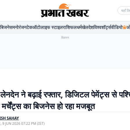
Searc
बिजनेस
मनोरंजन
टेक
ऑटो
लाइफ स्टाइल
राशिफल
धर्म
खेल
देश
विश्व
शॉर्ट्स
वीडियो
ओ
विज्ञापन
ेनदेन ने बढ़ाई रफ्तार, डिजिटल पेमेंट्स से पश्
 मर्चेंट्स का बिजनेस हो रहा मजबूत
ISH SAHAY
, 9 JUN 2026 07:22 PM (IST)