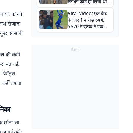
लगभग काट ही लिया था,
न्यूजीलैंड सीरीज से पहले
Viral Video: एक कैच
नाया. फोनपे
बाल-बाल बचे
के लिए 1 करोड़ रुपये,
साथ रोज़ाना
SA20 में दर्शक ने पकड़ा
ब कुछ आसानी
एक हाथ से गजब का कैच
विज्ञापन
कैश की कमी
स बढ़ गईं,
 पेमेंट्स
हीं ज़्यादा
मिका
एक छोटा सा
ा अनाउंसमेंट