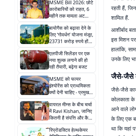
MSME Bill 2026: छोटे
रहती हैं, जिन
कारोबारियों को राहत, 6
महीने तक मामला अटका
शामिल हैं.
तो अदालत दिला सकती है
बायोगैस को बढ़ावा देने के
आधा पैसा
आशीर्बाद बतात
लिए ‘गोवर्धन’ योजना मंजूर,
इस मिशन पर 
23731 करोड़ रुपये होंगे
खर्च
हालांकि, सामा
एलपीजी सिलेंडर पर एक
उनके लिए भा
नया शुल्क लगाने की हो
रही तैयारी, बढ़ेगा बजट
जैसे-जैसे
MSME को फायर
इंश्योरेंस को प्राथमिकता
जैसे-जैसे का
क्यों देनी चाहिए - प्रमुख
कारण
कोलकाता के 
वायरल मीम्स के बीच चर्चा
आने वाले लोग 
में Ravi Kishan, जानिए
कितनी है संपत्ति और कैसी
के लिए एक बड
है लाइफस्टाइल
था कि यहां पर
रिप्रोडक्टिव हेल्थकेयर