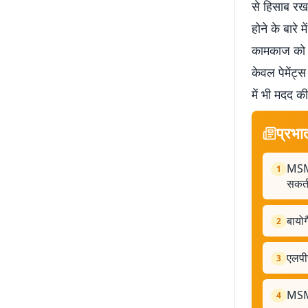
से हिसाब रखन
होने के बारे 
कामकाज को स
केवल पेमेंट
में भी मदद की
प्रभा
MSME
1
सकती
बायोग
2
एलपीज
3
MSME 
4