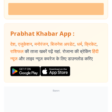
Prabhat Khabar App :
देश
,
एजुकेशन
,
मनोरंजन
,
बिजनेस अपडेट
,
धर्म
,
क्रिकेट
,
राशिफल
की ताजा खबरें पढ़ें यहां. रोजाना की ब्रेकिंग
हिंदी
न्यूज
और लाइव न्यूज कवरेज के लिए डाउनलोड करिए
विज्ञापन