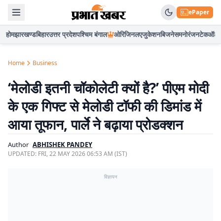
ePaper
होम
झारखण्ड
बिहार
उत्तर प्रदेश
पश्चिम बंगाल
ओरिजिनल
एजुकेशन
बिजनेस
मनोरंजन
टेक
ऑटो
Home
Business
‘मेलोडी इतनी चॉकोलेटी क्यों है?’ पीएम मोदी
के एक गिफ्ट से मेलोडी टॉफी की डिमांड में
आया तूफान, पार्ले ने बढ़ाया प्रोडक्शन
Author
ABHISHEK PANDEY
UPDATED:
FRI, 22 MAY 2026 06:53 AM (IST)
विज्ञापन