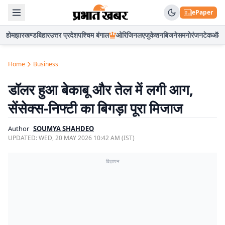
ePaper
होम
झारखण्ड
बिहार
उत्तर प्रदेश
पश्चिम बंगाल
ओरिजिनल
एजुकेशन
बिजनेस
मनोरंजन
टेक
ऑटो
Home
Business
डॉलर हुआ बेकाबू और तेल में लगी आग,
सेंसेक्स-निफ्टी का बिगड़ा पूरा मिजाज
Author
SOUMYA SHAHDEO
UPDATED:
WED, 20 MAY 2026 10:42 AM (IST)
विज्ञापन