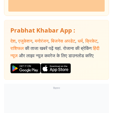
Prabhat Khabar App :
देश
,
एजुकेशन
,
मनोरंजन
,
बिजनेस अपडेट
,
धर्म
,
क्रिकेट
,
राशिफल
की ताजा खबरें पढ़ें यहां. रोजाना की ब्रेकिंग
हिंदी
न्यूज
और लाइव न्यूज कवरेज के लिए डाउनलोड करिए
विज्ञापन