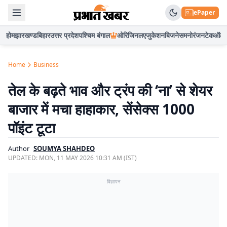
ePaper
होम
झारखण्ड
बिहार
उत्तर प्रदेश
पश्चिम बंगाल
ओरिजिनल
एजुकेशन
बिजनेस
मनोरंजन
टेक
ऑटो
Home
Business
तेल के बढ़ते भाव और ट्रंप की ‘ना’ से शेयर
बाजार में मचा हाहाकार, सेंसेक्स 1000
पॉइंट टूटा
Author
SOUMYA SHAHDEO
UPDATED:
MON, 11 MAY 2026 10:31 AM (IST)
विज्ञापन