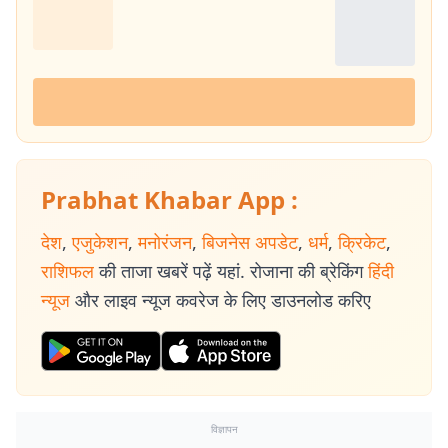
Prabhat Khabar App :
देश
,
एजुकेशन
,
मनोरंजन
,
बिजनेस अपडेट
,
धर्म
,
क्रिकेट
,
राशिफल
की ताजा खबरें पढ़ें यहां. रोजाना की ब्रेकिंग
हिंदी
न्यूज
और लाइव न्यूज कवरेज के लिए डाउनलोड करिए
विज्ञापन