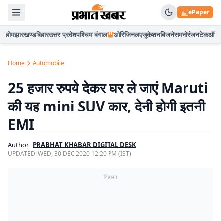
ePaper
होम
झारखण्ड
बिहार
उत्तर प्रदेश
पश्चिम बंगाल
ओरिजिनल
एजुकेशन
बिजनेस
मनोरंजन
टेक
ऑटो
Home
Automobile
25 हजार रुपये देकर घर ले जाएं Maruti
की यह mini SUV कार, देनी होगी इतनी
EMI
Author
PRABHAT KHABAR DIGITAL DESK
UPDATED:
WED, 30 DEC 2020 12:20 PM (IST)
विज्ञापन