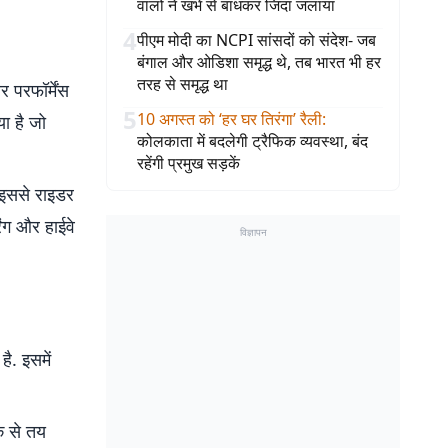
वालों ने खंभे से बांधकर जिंदा जलाया
4
पीएम मोदी का NCPI सांसदों को संदेश- जब
बंगाल और ओडिशा समृद्ध थे, तब भारत भी हर
तरह से समृद्ध था
परफॉर्मेंस
5
10 अगस्त को ‘हर घर तिरंगा’ रैली
:
ा है जो
कोलकाता में बदलेगी ट्रैफिक व्यवस्था, बंद
रहेंगी प्रमुख सड़कें
 इससे राइडर
िंग और हाईवे
विज्ञापन
ै. इसमें
े से तय