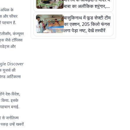
बाबा का अलौकिक श्रृंगार,
े अधिक के
तस्वीरों में देखें महादेव के कई
िसिस और फीचर
बासुकिनाथ में फूड सेफ्टी टीम
मनमोहक स्वरूप
ी पहचान है.
का एक्शन, 205 किलो फंगस
लगा पेड़ा नष्ट, देखें तस्वीरें
टेलीकॉम, कंज्यूमर
्स जैसे टॉपिक्स
 अपडेट्स और
Google Discover
ि यूजर्स की
बेस्ड आर्टिकल्स
ंने देश-विदेश,
म किया. इसके
लग पहचान बनाई.
े से जर्नलिज्म
कड़ उन्हें खबरों