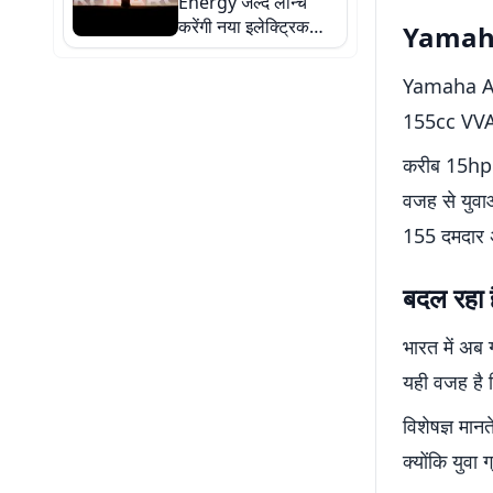
Energy जल्द लॉन्च
ऑफर्स
करेंगी नया इलेक्ट्रिक
Yamaha 
स्कूटर्स, जानें क्या-क्या
होगा खास
Yamaha Aerox
155cc VVA इ
करीब 15hp प
वजह से युवाओ
155 दमदार अ
बदल रहा ह
भारत में अब 
यही वजह है कि
विशेषज्ञ मान
क्योंकि युवा 