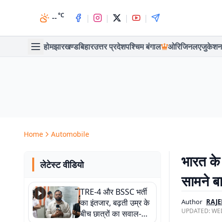
°C
|
|
|
|
--
होम
झारखण्ड
बिहार
उत्तर प्रदेश
पश्चिम बंगाल
ओरिजिनल
एजुकेशन
Home
Automobile
भारत के 
लेटेस्ट वीडियो
सामने ब
TRE-4 और BSSC भर्ती
का इंतजार, बढ़ती उम्र के
Author
RAJ
UPDATED:
WED
बीच छात्रों का सवाल-