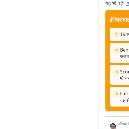
यह भी पढ़ें:
म
प्रभा
19 ल
1
Bent
2
अलग 
Scor
3
फीचर्
Fort
4
नई क
लेखक के 