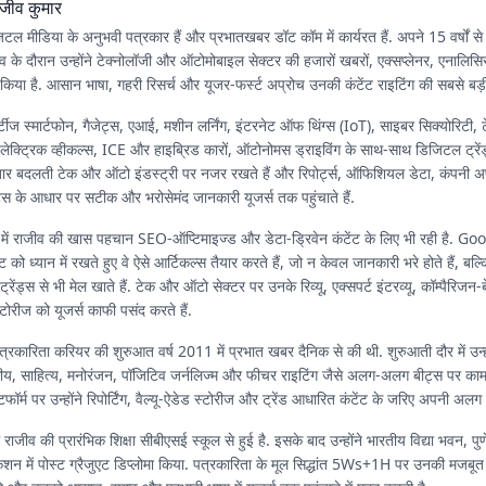
ाजीव कुमार
जिटल मीडिया के अनुभवी पत्रकार हैं और प्रभातखबर डॉट कॉम में कार्यरत हैं. अपने 15 वर्षों स
 के दौरान उन्होंने टेक्नोलॉजी और ऑटोमोबाइल सेक्टर की हजारों खबरों, एक्सप्लेनर, एनाल
किया है. आसान भाषा, गहरी रिसर्च और यूजर-फर्स्ट अप्रोच उनकी कंटेंट राइटिंग की सबसे बड़
टीज स्मार्टफोन, गैजेट्स, एआई, मशीन लर्निंग, इंटरनेट ऑफ थिंग्स (IoT), साइबर सिक्योरिटी, 
 इलेक्ट्रिक व्हीकल्स, ICE और हाइब्रिड कारों, ऑटोनोमस ड्राइविंग के साथ-साथ डिजिटल ट्रेंड
लगातार बदलती टेक और ऑटो इंडस्ट्री पर नजर रखते हैं और रिपोर्ट्स, ऑफिशियल डेटा, कंपनी
्स के आधार पर सटीक और भरोसेमंद जानकारी यूजर्स तक पहुंचाते हैं.
में राजीव की खास पहचान SEO-ऑप्टिमाइज्ड और डेटा-ड्रिवेन कंटेंट के लिए भी रही है. 
ट को ध्यान में रखते हुए वे ऐसे आर्टिकल्स तैयार करते हैं, जो न केवल जानकारी भरे होते हैं, बल्क
रेंड्स से भी मेल खाते हैं. टेक और ऑटो सेक्टर पर उनके रिव्यू, एक्सपर्ट इंटरव्यू, कॉम्पैरिजन-
टोरीज को यूजर्स काफी पसंद करते हैं.
त्रकारिता करियर की शुरुआत वर्ष 2011 में प्रभात खबर दैनिक से की थी. शुरुआती दौर में उन्हो
कीय, साहित्य, मनोरंजन, पॉजिटिव जर्नलिज्म और फीचर राइटिंग जैसे अलग-अलग बीट्स पर का
फॉर्म पर उन्होंने रिपोर्टिंग, वैल्यू-ऐडेड स्टोरीज और ट्रेंड आधारित कंटेंट के जरिए अपनी अ
े राजीव की प्रारंभिक शिक्षा सीबीएसई स्कूल से हुई है. इसके बाद उन्होंने भारतीय विद्या भवन, पुण
केशन में पोस्ट ग्रैजुएट डिप्लोमा किया. पत्रकारिता के मूल सिद्धांत 5Ws+1H पर उनकी मजबूत प