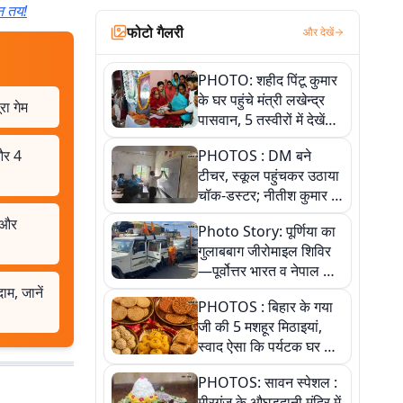
ान तय!
फोटो गैलरी
और देखें
PHOTO: शहीद पिंटू कुमार
के घर पहुंचे मंत्री लखेन्द्र
ा गेम
पासवान, 5 तस्वीरों में देखें
उस भावुक पल की पूरी
और 4
PHOTOS : DM बने
कहानी
टीचर, स्कूल पहुंचकर उठाया
चॉक-डस्टर; नीतीश कुमार के
इस चहेते अधिकारी को
न और
Photo Story: पूर्णिया का
जानिए
गुलाबबाग जीरोमाइल शिविर
—पूर्वोत्तर भारत व नेपाल के
कांवरियों का प्रमुख सेवा धाम
म, जानें
PHOTOS : बिहार के गया
जी की 5 मशहूर मिठाइयां,
स्वाद ऐसा कि पर्यटक घर ले
जाना नहीं भूलते, तस्वीरों में
PHOTOS: सावन स्पेशल :
देखें
मीरगंज के औघड़दानी मंदिर में