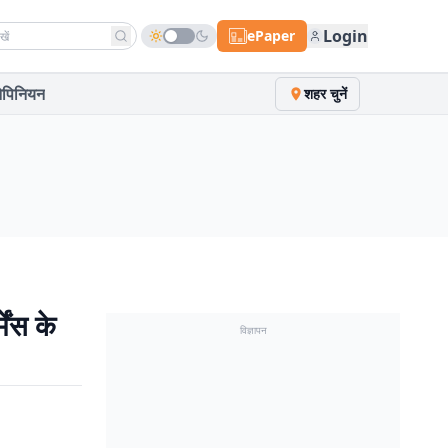
h news
Login
ePaper
पिनियन
शहर चुनें
ेंस के
विज्ञापन