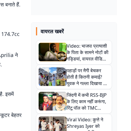
 बनाते हैं.
वायरल खबरें
ें 174.7cc
Video: भाजपा प्रत्याशी
के पिता के सामने नोटों की
Aprilia ने
गड्डियां, वायरल वीडियो
ै.
से राजनीति में उबाल,
पहाड़ों पर मैगी बेचकर
अजित महतो बोले- TMC
होती है कितनी कमाई?
की गंदी चाल
युवक ने गल्ला दिखाया तो
नौकरी वालों के खड़े हो गए
. इसमें
जिंदगी में कभी RSS-BJP
कान
के लिए काम नहीं करूंगा,
रिंटू पॉल को TMC
ऑफिस में ले जाकर पीटा,
्कूटर बेहतर
Viral Video: कुत्ते ने
Video वायरल
Shreyas Iyer को