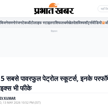
Searc
बिजनेस
मनोरंजन
टेक
ऑटो
लाइफ स्टाइल
राशिफल
धर्म
खेल
देश
विश्व
शॉर्ट्स
वीडियो
ओ
विज्ञापन
5 सबसे पावरफुल पेट्रोल स्कूटर्स, इनके परफॉर्म
ाइक्स भी फीके
EEV KUMAR
, 13 MAY 2026 10:52 PM (IST)