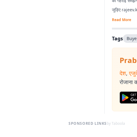
की गहराई समझने 
जुड़िए
rajeev
Read More
Tags
Buye
Prab
देश
,
एजु
रोजाना की
SPONSORED LINKS
by Taboola