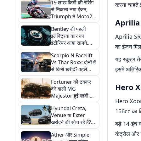
19 लाख किमी की रेसिंग
करना चाहते ह
से निकला नया इंजन,
Triumph ने Moto2
Aprilia 
के लिए बदला पूरा गेम
Bentley की पहली
इलेक्ट्रिक कार का
Aprilia SR 1
इंटीरियर आया सामने,
का इंजन मिल
मिलेंगे फिजिकल बटन और
Scorpio N Facelift
4 अलग केबिन मोड
यह स्कूटर ते
Vs Thar Roxx: दोनों में
इसमें अतिरिक
से किसे खरीदें? पहले
प्राइस, इंजन और फीचर्स
Fortuner को टक्कर
के बीच देखें कंपैरिजन
Hero Xo
देने वाली MG
Majestor हुई महंगी,
Hero Xoom 1
1.5 लाख रुपये तक बढ़े
Hyundai Creta,
दाम, जानें नई कीमत
156cc का लि
Venue या Exter
खरीदने की सोच रहे हैं?
बड़े 14-इंच 
फटाफट देखें अगस्त
कंट्रोल और स
Ather और Simple
2026 में मिलने वाले ये