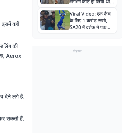
लगभग काट ही लिया था,
न्यूजीलैंड सीरीज से पहले
Viral Video: एक कैच
बाल-बाल बचे
के लिए 1 करोड़ रुपये,
 इसमें वही
SA20 में दर्शक ने पकड़ा
एक हाथ से गजब का कैच
ंडलिंग की
विज्ञापन
ग तक, Aerox
देने लगे हैं.
 कर सकती हैं,