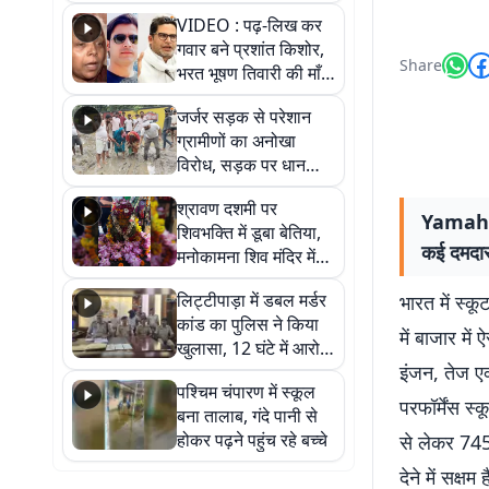
आखिर कब आएगी बहाली?
VIDEO : पढ़-लिख कर
देखें वीडियो
गवार बने प्रशांत किशोर,
Share
भरत भूषण तिवारी की माँ ने
कहा नहीं थी उम्मीद, बेटा
जर्जर सड़क से परेशान
था तो किसी को बोलने की
ग्रामीणों का अनोखा
नहीं थी हिम्मत
विरोध, सड़क पर धान
रोपकर और खाद डालकर
श्रावण दशमी पर
जताया आक्रोश
Yamaha
शिवभक्ति में डूबा बेतिया,
कई दमदार प
मनोकामना शिव मंदिर में
हुआ भव्य श्रृंगार
लिट्टीपाड़ा में डबल मर्डर
भारत में स्क
कांड का पुलिस ने किया
में बाजार में 
खुलासा, 12 घंटे में आरोपी
इंजन, तेज ए
गिरफ्तार
पश्चिम चंपारण में स्कूल
परफॉर्मेंस स
बना तालाब, गंदे पानी से
होकर पढ़ने पहुंच रहे बच्चे
से लेकर 745c
देने में सक्षम है