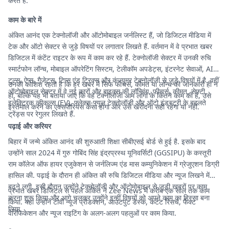
करते हैं.
काम के बारे में
अंकित आनंद एक टेक्नोलॉजी और ऑटोमोबाइल जर्नलिस्ट हैं, जो डिजिटल मीडिया में
टेक और ऑटो सेक्टर से जुड़े विषयों पर लगातार लिखते हैं. वर्तमान में वे प्रभात खबर
डिजिटल में कंटेंट राइटर के रूप में काम कर रहे हैं. टेक्नोलॉजी सेक्टर में उनकी रुचि
स्मार्टफोन लॉन्च, मोबाइल ऑपरेटिंग सिस्टम, टेलीकॉम अपडेट्स, इंटरनेट सेवाओं, AI
टूल्स, ऐप्स, गैजेट्स, टिप्स एंड ट्रिक्स और कंज्यूमर टेक्नोलॉजी से जुड़े विषयों में है. वहीं
उनकी कोशिश रहती है कि हर खबर में सिर्फ फीचर्स, कीमत या लॉन्च की जानकारी ही न
ऑटोमोबाइल सेक्टर में वे नई कारों और बाइक्स की लॉन्चिंग, फीचर्स, कीमत, सेफ्टी,
हो, बल्कि यह भी बताया जाए कि वह टेक्नोलॉजी आम लोगों के कितने काम की है, उसे
इलेक्ट्रिक व्हीकल्स (EV), फ्लेक्स-फ्यूल टेक्नोलॉजी और ऑटो इंडस्ट्री के बदलते
इस्तेमाल करने का एक्सपीरियंस कैसा होगा और उसे खरीदना सही रहेगा या नहीं.
ट्रेंड्स पर रेगुलर लिखते हैं.
पढ़ाई और करियर
बिहार में जन्मे अंकित आनंद की शुरुआती शिक्षा सीबीएसई बोर्ड से हुई है. इसके बाद
उन्होंने साल 2024 में गुरु गोबिंद सिंह इंद्रप्रस्थ यूनिवर्सिटी (GGSIPU) के कस्तूरी
राम कॉलेज ऑफ हायर एजुकेशन से जर्नलिज्म एंड मास कम्युनिकेशन में ग्रेजुएशन डिग्री
हासिल की. पढ़ाई के दौरान ही अंकित की रुचि डिजिटल मीडिया और न्यूज लिखने में
बढ़ने लगी. इसी दौरान उन्होंने टेक्नोलॉजी और ऑटोमोबाइल से जुड़ी खबरों पर काम
प्रभात खबर डिजिटल से पहले अंकित ने Zee News में करीब एक साल तक काम
करना शुरू किया और आगे चलकर उन्होंने इन्हीं विषयों को अपने काम का हिस्सा बना
किया. यहां उन्होंने टीवी न्यूज प्रोडक्शन, आउटपुट डेस्क, कंटेंट रिसर्च, फैक्ट
लिया.
वेरिफिकेशन और न्यूज राइटिंग के अलग-अलग पहलुओं पर काम किया.