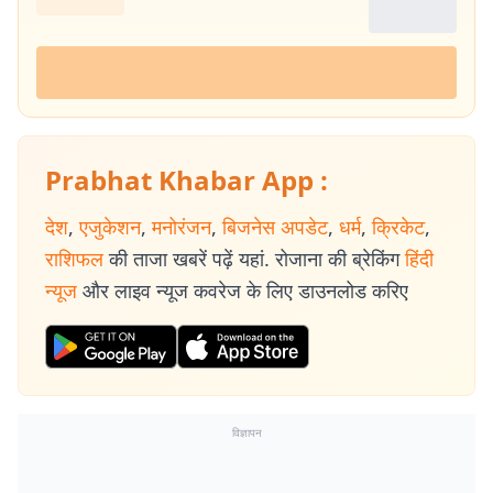
Prabhat Khabar App :
देश
,
एजुकेशन
,
मनोरंजन
,
बिजनेस अपडेट
,
धर्म
,
क्रिकेट
,
राशिफल
की ताजा खबरें पढ़ें यहां. रोजाना की ब्रेकिंग
हिंदी
न्यूज
और लाइव न्यूज कवरेज के लिए डाउनलोड करिए
विज्ञापन