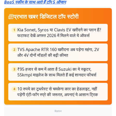
BaaS स्कीम के साथ आते हैं टॉप 5 ऑप्शन
प्रभात खबर डिजिटल टॉप स्टोरी
Kia Sonet, Syros या Clavis EV खरीदने का प्लान है?
1
फटाफट देखें अगस्त 2026 में मिलने वाले ये ऑफर्स
TVS Apache RTR 160 खरीदना अब पड़ेगा महंगा, 2V
2
और 4V दोनों मॉडलों की बढ़ी कीमत
₹95 हजार से कम में आता है Suzuki का ये स्कूटर,
3
55kmpl माइलेज के साथ मिलते हैं कई शानदार फीचर्स
10 रुपये का टूथपेस्ट से चमकेगा कार का हेडलाइट, नहीं
4
पड़ेगी एंटी-फॉग स्प्रे की जरूरत, अपनाएं ये आसान ट्रिक
विज्ञापन